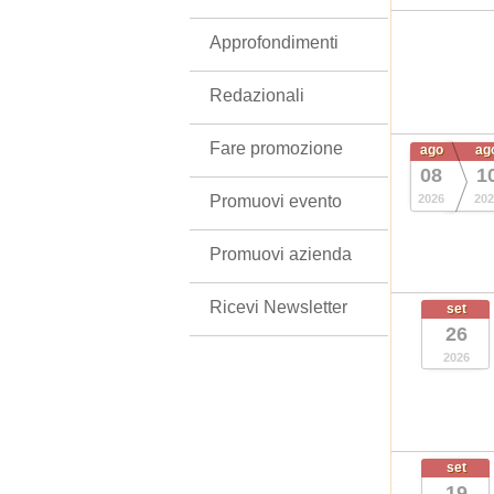
Approfondimenti
Redazionali
Fare promozione
ago
ag
08
1
Promuovi evento
2026
202
Promuovi azienda
Ricevi Newsletter
set
26
2026
set
19