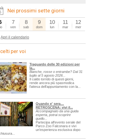
Nei prossimi sette giorni
6
7
8
9
10
11
12
io
ven
sab
dom
lun
mar
mer
Apri il calendario
celti per voi
Traguardo delle 30 edizioni per
la...
Bianche, rosse o entrambe? Dal 31
luglio al 5 agosto 2026...
Il caldo torrido di questi giorni,
rende ancora più spasmodica
l'attesa dell'appuntamento con la...
Quando e' sera…
RETROSCENA: vivi il...
Accompagnato da una guida
esperta, potrai scoprire
quello...
Partecipa all'evento serale del
Parco Zoo Falconara e vivi
un'esperienza esclusiva dopo
chiusura...