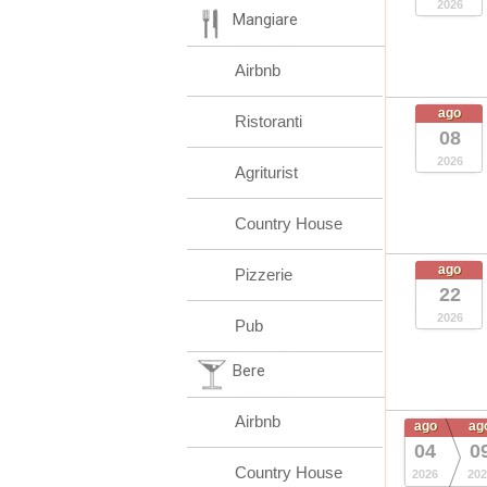
2026
Mangiare
Airbnb
ago
Ristoranti
08
2026
Agriturist
Country House
ago
Pizzerie
22
2026
Pub
Bere
Airbnb
ago
ag
04
0
Country House
2026
202