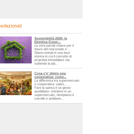
edazionali
Sostenibilità 2026: la
Direttiva Green...
La vera parola chiave per il
futuro del real estate e'...
Siamo entrati in una fase
storica in cui il concetto di
proprietà immobiliare sta
subendo la più...
Cosa c'e' dietro una
cooperativa: come...
La differenza tra supermercato
e cooperativa: valori,...
Fare la spesa è un gesto
quotidiano: entriamo in un
supermercato, riempiamo il
carrello e andiamo...