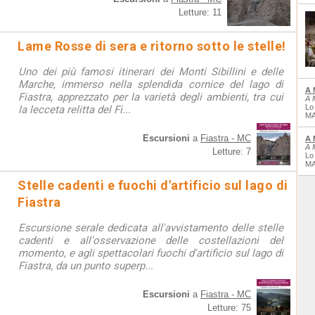
Letture: 11
Lame Rosse di sera e ritorno sotto le stelle!
Uno dei più famosi itinerari dei Monti Sibillini e delle
Marche, immerso nella splendida cornice del lago di
A 
Fiastra, apprezzato per la varietà degli ambienti, tra cui
A 
Lo
la lecceta relitta del Fi...
MA
Escursioni
a
Fiastra - MC
A 
A 
Letture: 7
Lo
MA
Stelle cadenti e fuochi d'artificio sul lago di
Fiastra
Escursione serale dedicata all'avvistamento delle stelle
cadenti e all'osservazione delle costellazioni del
momento, e agli spettacolari fuochi d'artificio sul lago di
Fiastra, da un punto superp...
Escursioni
a
Fiastra - MC
Letture: 75