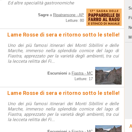
Ed altre specialità gastronomiche
S
Sagre
a
Ripatransone - AP
F
Letture: 80
N
Lame Rosse di sera e ritorno sotto le stelle!
Mo
Uno dei più famosi itinerari dei Monti Sibillini e delle
Marche, immerso nella splendida cornice del lago di
Fiastra, apprezzato per la varietà degli ambienti, tra cui
la lecceta relitta del Fi...
Escursioni
a
Fiastra - MC
Letture: 17
Lame Rosse di sera e ritorno sotto le stelle!
Uno dei più famosi itinerari dei Monti Sibillini e delle
Marche, immerso nella splendida cornice del lago di
Fiastra, apprezzato per la varietà degli ambienti, tra cui
la lecceta relitta del Fi...
A
Escursioni
a
Fiastra - MC