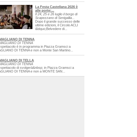
La Festa Castellana 2026 è
alle porte:...
Il 24, 25 e 26 luglio il borgo di
Scapezzano di Senigallia...
Dopo il grande successo delle
ultime edizioni, il Circolo ACLI
&ldquo;Belvedere di...
MAGLIANO DI TENNA
MAGLIANO DI TENNA
 spettacolo è in programma in Piazza Gramsci a
GLIANO DI TENNA e non a Monte San Martino...
MAGLIANO DI TELLA
MAGLIANO DI TENNA
 spettacolo di svolgerà&nbsp; in Piazza Gramsci a
GLIANO DI TENNA e non a MONTE SAN...