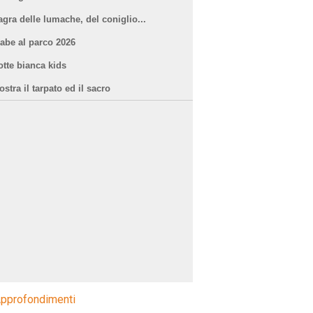
agra delle lumache, del coniglio...
iabe al parco 2026
otte bianca kids
stra il tarpato ed il sacro
pprofondimenti