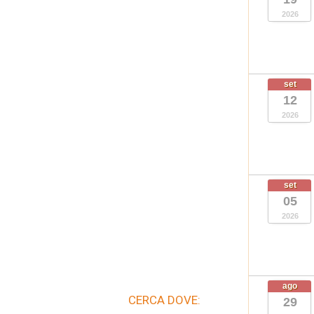
2026
set
12
2026
set
05
2026
ago
CERCA DOVE:
29