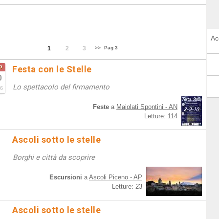
Ac
1
2
3
>>
Pag 3
o
Festa con le Stelle
0
Lo spettacolo del firmamento
6
Feste
a
Maiolati Spontini - AN
Letture: 114
Ascoli sotto le stelle
Borghi e città da scoprire
Escursioni
a
Ascoli Piceno - AP
Letture: 23
Ascoli sotto le stelle