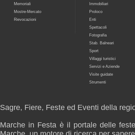
Memoriali
Immobiliari
Mostre-Mercato
Proloco
Rievocazioni
Enti
Spettacoli
Fotografia
Stab. Balneari
Sport
Villaggi turistici
Servizi e Aziende
Visite guidate
Strumenti
Sagre, Fiere, Feste ed Eventi della reg
Marche in Festa è il portale delle fest
Marche, un motore di ricerca per saper