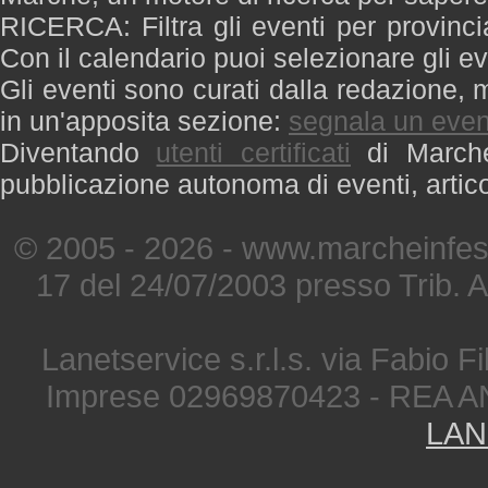
RICERCA: Filtra gli eventi per provinci
Con il calendario puoi selezionare gli ev
Gli eventi sono curati dalla redazione, m
in un'apposita sezione:
segnala un even
Diventando
utenti certificati
di Marche 
pubblicazione autonoma di eventi, artic
© 2005 - 2026 - www.marcheinfest
17 del 24/07/2003 presso Trib. 
Lanetservice s.r.l.s. via Fabio Fi
Imprese 02969870423 - REA A
LAN