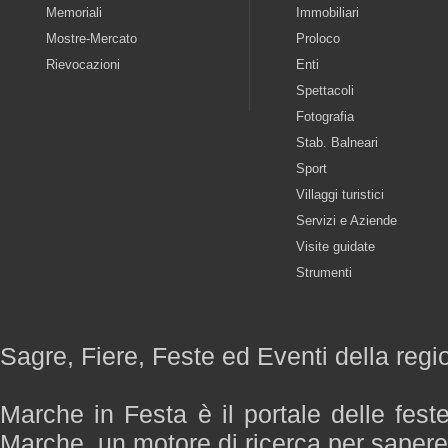
Memoriali
Immobiliari
Mostre-Mercato
Proloco
Rievocazioni
Enti
Spettacoli
Fotografia
Stab. Balneari
Sport
Villaggi turistici
Servizi e Aziende
Visite guidate
Strumenti
Sagre, Fiere, Feste ed Eventi della reg
Marche in Festa è il portale delle fest
Marche, un motore di ricerca per saper