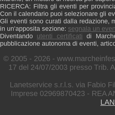
RICERCA: Filtra gli eventi per provinci
Con il calendario puoi selezionare gli ev
Gli eventi sono curati dalla redazione, m
in un'apposita sezione:
segnala un even
Diventando
utenti certificati
di Marche 
pubblicazione autonoma di eventi, artic
© 2005 - 2026 - www.marcheinfest
17 del 24/07/2003 presso Trib. 
Lanetservice s.r.l.s. via Fabio Fi
Imprese 02969870423 - REA A
LAN