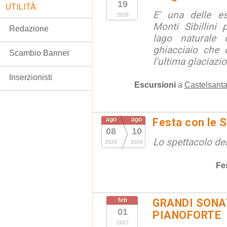
19
UTILITÀ:
E' una delle e
2026
Monti Sibillini 
Redazione
lago naturale d
ghiacciaio che 
Scambio Banner
l’ultima glaciazion
Inserzionisti
Escursioni
a
Castelsanta
ago
ago
Festa con le S
08
10
Lo spettacolo de
2026
2026
Fe
feb
GRANDI SONAT
01
PIANOFORTE
2027