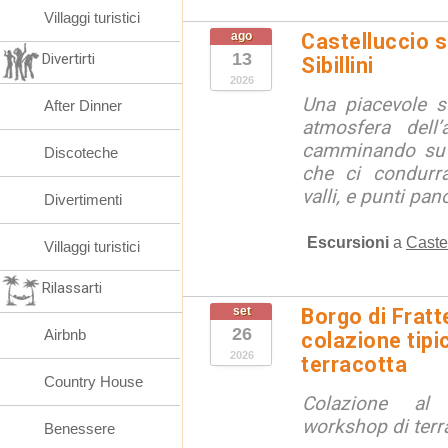
Villaggi turistici
ago
Castelluccio so
13
Divertirti
Sibillini
2026
Una piacevole s
After Dinner
atmosfera dell’
camminando su s
Discoteche
che ci condurra
valli, e punti pano
Divertimenti
Escursioni
a
Caste
Villaggi turistici
Rilassarti
set
Borgo di Fratt
26
Airbnb
colazione tipi
2026
terracotta
Country House
Colazione al
workshop di terr
Benessere