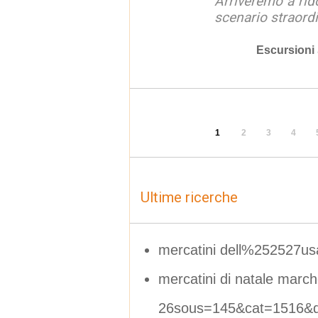
Arriveremo a rid
scenario straordin
Escursioni
1
2
3
4
Ultime ricerche
mercatini dell%252527us
mercatini di natale marc
26sous=145&cat=1516&