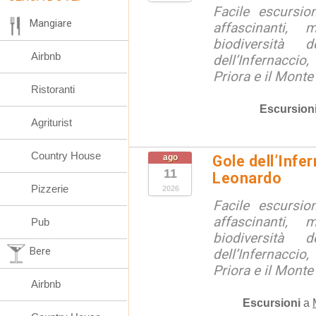
Facile escursio
Mangiare
affascinanti, 
biodiversità 
Airbnb
dell’Infernaccio
Priora e il Monte 
Ristoranti
Escursion
Agriturist
Country House
ago
Gole dell’Infe
11
Leonardo
Pizzerie
2026
Facile escursio
affascinanti, 
Pub
biodiversità 
Bere
dell’Infernaccio
Priora e il Monte 
Airbnb
Escursioni
a