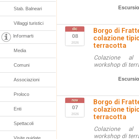
Escursio
Stab. Balneari
Villaggi turistici
dic
Borgo di Fratt
08
Informarti
colazione tipi
2026
terracotta
Media
Colazione al
workshop di terr
Comuni
Escursio
Associazioni
Proloco
nov
Borgo di Fratt
07
colazione tipi
Enti
2026
terracotta
Spettacoli
Colazione al
workshop di terr
Visite guidate