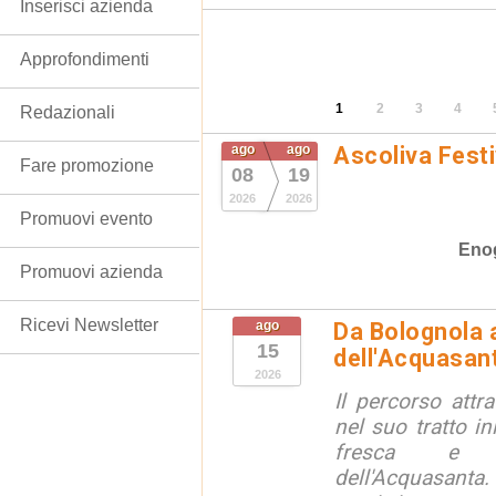
Inserisci azienda
Approfondimenti
1
2
3
4
Redazionali
ago
ago
Ascoliva Festi
Fare promozione
08
19
2026
2026
Promuovi evento
Eno
Promuovi azienda
Ricevi Newsletter
ago
Da Bolognola a
15
dell'Acquasan
2026
Il percorso attra
nel suo tratto in
fresca e lu
dell'Acquasanta.