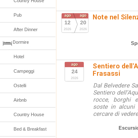
Country House
Pub
ago
ago
Note nel Silen
12
20
After Dinner
2026
2026
Dormire
Spe
Hotel
ago
Sentiero dell'
Campeggi
24
Frasassi
2026
Dal Belvedere S
Ostelli
Sentiero dell’Aqu
rocce, borghi 
Airbnb
soste in alcuni
cercare di vedere 
Country House
Escursi
Bed & Breakfast