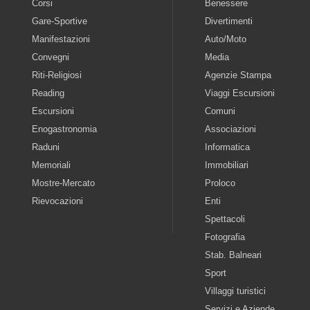
Corsi
Benessere
Gare-Sportive
Divertimenti
Manifestazioni
Auto/Moto
Convegni
Media
Riti-Religiosi
Agenzie Stampa
Reading
Viaggi Escursioni
Escursioni
Comuni
Enogastronomia
Associazioni
Raduni
Informatica
Memoriali
Immobiliari
Mostre-Mercato
Proloco
Rievocazioni
Enti
Spettacoli
Fotografia
Stab. Balneari
Sport
Villaggi turistici
Servizi e Aziende