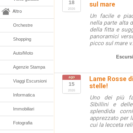
18
sul mare
2026
Altro
Un facile e piac
nella parte alta
Orchestre
della fitta e sug
panoramici verso
Shopping
picco sul mare v.
Auto/Moto
Escurs
Agenzie Stampa
ago
Lame Rosse di 
Viaggi Escursioni
15
stelle!
2026
Informatica
Uno dei più fa
Sibillini e del
Immobiliari
splendida corn
apprezzato per la
Fotografia
cui la lecceta relit