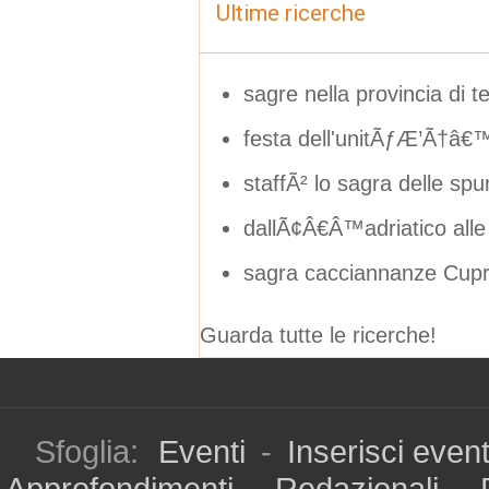
Ultime ricerche
sagre nella provincia di 
festa dell'unitÃƒÆ’Ã†â€
staffÃ² lo sagra delle spu
dallÃ¢Â€Â™adriatico alle 
sagra cacciannanze Cupr
Guarda tutte le ricerche!
Sfoglia:
Eventi
-
Inserisci even
Approfondimenti
-
Redazionali
-