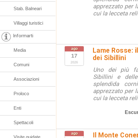
apprezzato per la
Stab. Balneari
cui la lecceta relit
Villaggi turistici
Informarti
ago
Lame Rosse: i
Media
17
dei Sibillini
2026
Comuni
Uno dei più fa
Sibillini e del
Associazioni
splendida corn
apprezzato per la
Proloco
cui la lecceta relit
Enti
Escur
Spettacoli
ago
Il Monte Coner
Visite guidate