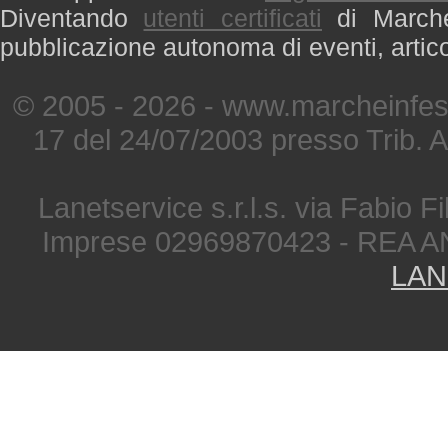
Diventando
utenti certificati
di Marche 
pubblicazione autonoma di eventi, artic
© 2005 - 2026 - www.marcheinfest
17 del 24/07/2003 presso Trib. 
Lanetservice s.r.l.s. via Fabio Fi
Imprese 02969870423 - REA A
LAN