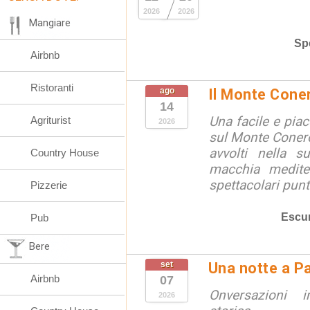
2026
2026
Mangiare
Spe
Airbnb
Ristoranti
ago
Il Monte Cone
14
Una facile e pia
Agriturist
2026
sul Monte Conero,
avvolti nella s
Country House
macchia medite
spettacolari punt
Pizzerie
Escur
Pub
Bere
set
Una notte a Pa
Airbnb
07
Onversazioni i
2026