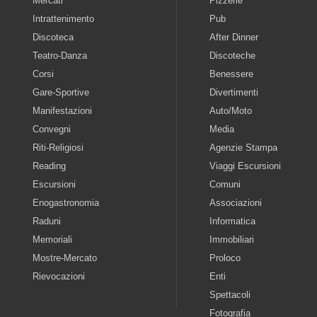
Mercati
Pizzerie
Intrattenimento
Pub
Discoteca
After Dinner
Teatro-Danza
Discoteche
Corsi
Benessere
Gare-Sportive
Divertimenti
Manifestazioni
Auto/Moto
Convegni
Media
Riti-Religiosi
Agenzie Stampa
Reading
Viaggi Escursioni
Escursioni
Comuni
Enogastronomia
Associazioni
Raduni
Informatica
Memoriali
Immobiliari
Mostre-Mercato
Proloco
Rievocazioni
Enti
Spettacoli
Fotografia