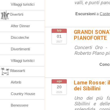
valli, e punti pano
Villaggi turistici
Escursioni
a
Caste
Divertirti
After Dinner
feb
GRANDI SONAT
01
PIANOFORTE
Discoteche
2027
Concerti Oro - 
Divertimenti
Roberto Plano pi
Villaggi turistici
Conce
Rilassarti
ago
Lame Rosse: i
Airbnb
20
dei Sibillini
2026
Country House
Uno dei più fa
Sibillini e del
Benessere
splendida corn