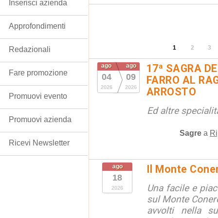
Inserisci azienda
Approfondimenti
1
2
3
Redazionali
ago
ago
17ª SAGRA DE
Fare promozione
04
09
FARRO AL RAG
2026
2026
ARROSTO
Promuovi evento
Ed altre special
Promuovi azienda
Sagre
a
Ri
Ricevi Newsletter
ago
Il Monte Cone
18
Una facile e pia
2026
sul Monte Conero,
avvolti nella s