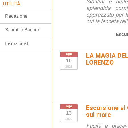
Sibillini e del
UTILITÀ:
splendida corn
apprezzato per la
Redazione
cui la lecceta relit
Scambio Banner
Escur
Inserzionisti
ago
LA MAGIA DE
10
LORENZO
2026
ago
Escursione al
13
sul mare
2026
Facile e piacev