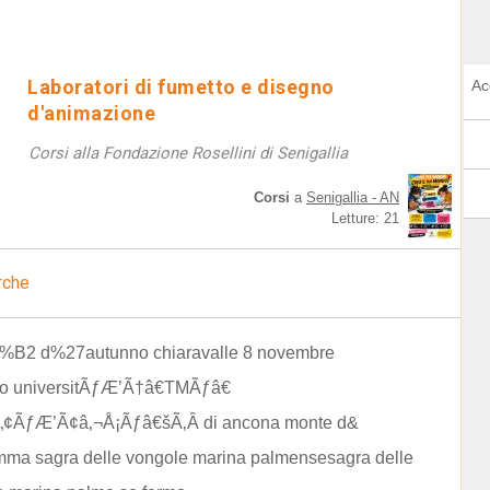
Laboratori di fumetto e disegno
Ac
d'animazione
Corsi alla Fondazione Rosellini di Senigallia
Corsi
a
Senigallia - AN
Letture: 21
rche
%B2 d%27autunno chiaravalle 8 novembre
to universitÃƒÆ’Ã†â€TMÃƒâ€
„¢ÃƒÆ’Ã¢â‚¬Å¡Ãƒâ€šÃ‚Â di ancona monte d&
mma sagra delle vongole marina palmensesagra delle