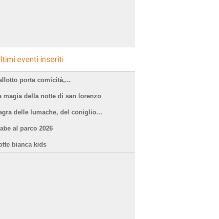
ltimi eventi inseriti
llotto porta comicità,...
a magia della notte di san lorenzo
agra delle lumache, del coniglio...
iabe al parco 2026
otte bianca kids