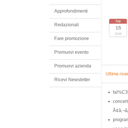
Approfondimenti
lug
Redazionali
15
2026
Fare promozione
Promuovi evento
Promuovi azienda
Ultime rice
Ricevi Newsletter
fal%C3
concer
Ã¢â‚¬â
progra