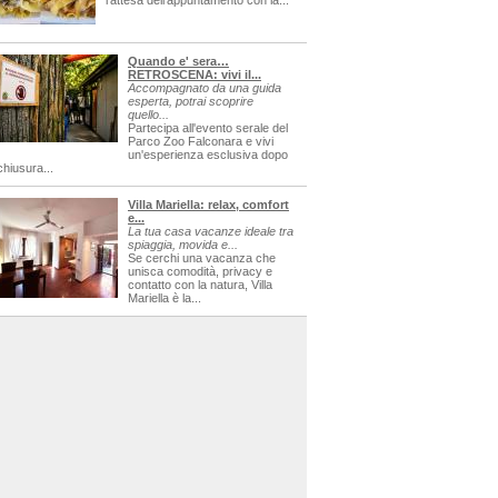
l'attesa dell'appuntamento con la...
Quando e' sera…
RETROSCENA: vivi il...
Accompagnato da una guida
esperta, potrai scoprire
quello...
Partecipa all'evento serale del
Parco Zoo Falconara e vivi
un'esperienza esclusiva dopo
chiusura...
Villa Mariella: relax, comfort
e...
La tua casa vacanze ideale tra
spiaggia, movida e...
Se cerchi una vacanza che
unisca comodità, privacy e
contatto con la natura, Villa
Mariella è la...