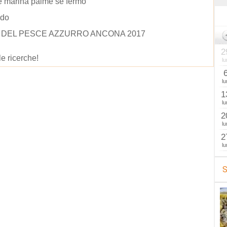
e marina palme se fermo
ldo
 DEL PESCE AZZURRO ANCONA 2017
2
le ricerche!
lu
lu
1
lu
2
lu
2
lu
S