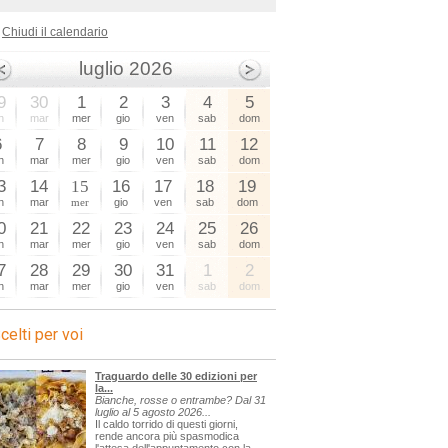
Chiudi il calendario
luglio 2026
9
30
1
2
3
4
5
n
mar
mer
gio
ven
sab
dom
6
7
8
9
10
11
12
n
mar
mer
gio
ven
sab
dom
3
14
15
16
17
18
19
n
mar
mer
gio
ven
sab
dom
0
21
22
23
24
25
26
n
mar
mer
gio
ven
sab
dom
7
28
29
30
31
1
2
n
mar
mer
gio
ven
sab
dom
celti per voi
Traguardo delle 30 edizioni per
la...
Bianche, rosse o entrambe? Dal 31
luglio al 5 agosto 2026...
Il caldo torrido di questi giorni,
rende ancora più spasmodica