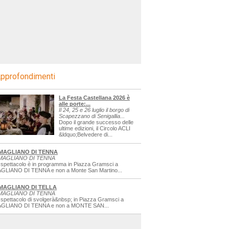
pprofondimenti
La Festa Castellana 2026 è
alle porte:...
Il 24, 25 e 26 luglio il borgo di
Scapezzano di Senigallia...
Dopo il grande successo delle
ultime edizioni, il Circolo ACLI
&ldquo;Belvedere di...
MAGLIANO DI TENNA
MAGLIANO DI TENNA
 spettacolo è in programma in Piazza Gramsci a
GLIANO DI TENNA e non a Monte San Martino...
MAGLIANO DI TELLA
MAGLIANO DI TENNA
 spettacolo di svolgerà&nbsp; in Piazza Gramsci a
GLIANO DI TENNA e non a MONTE SAN...