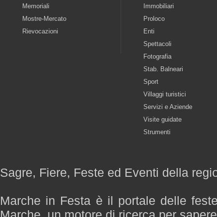
Memoriali
Immobiliari
Mostre-Mercato
Proloco
Rievocazioni
Enti
Spettacoli
Fotografia
Stab. Balneari
Sport
Villaggi turistici
Servizi e Aziende
Visite guidate
Strumenti
Sagre, Fiere, Feste ed Eventi della reg
Marche in Festa è il portale delle fest
Marche, un motore di ricerca per saper