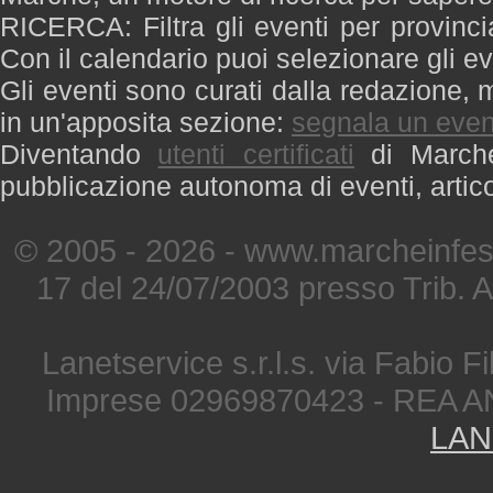
RICERCA: Filtra gli eventi per provinci
Con il calendario puoi selezionare gli ev
Gli eventi sono curati dalla redazione, m
in un'apposita sezione:
segnala un even
Diventando
utenti certificati
di Marche 
pubblicazione autonoma di eventi, artic
© 2005 - 2026 - www.marcheinfest
17 del 24/07/2003 presso Trib. 
Lanetservice s.r.l.s. via Fabio Fi
Imprese 02969870423 - REA A
LAN