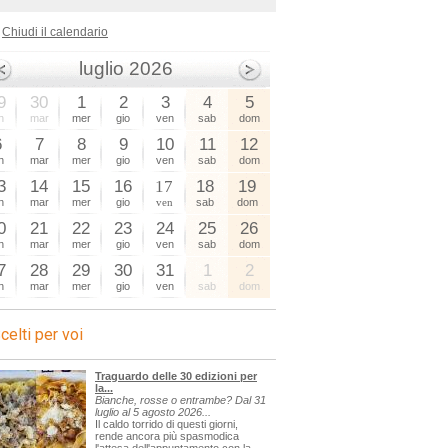
Chiudi il calendario
luglio 2026
9
30
1
2
3
4
5
n
mar
mer
gio
ven
sab
dom
6
7
8
9
10
11
12
n
mar
mer
gio
ven
sab
dom
3
14
15
16
17
18
19
n
mar
mer
gio
ven
sab
dom
0
21
22
23
24
25
26
n
mar
mer
gio
ven
sab
dom
7
28
29
30
31
1
2
n
mar
mer
gio
ven
sab
dom
celti per voi
Traguardo delle 30 edizioni per
la...
Bianche, rosse o entrambe? Dal 31
luglio al 5 agosto 2026...
Il caldo torrido di questi giorni,
rende ancora più spasmodica