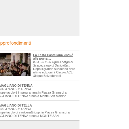
pprofondimenti
La Festa Castellana 2026 è
alle porte:...
Il 24, 25 e 26 luglio il borgo di
Scapezzano di Senigallia...
Dopo il grande successo delle
ultime edizioni, il Circolo ACLI
&ldquo;Belvedere di...
MAGLIANO DI TENNA
MAGLIANO DI TENNA
 spettacolo è in programma in Piazza Gramsci a
GLIANO DI TENNA e non a Monte San Martino...
MAGLIANO DI TELLA
MAGLIANO DI TENNA
 spettacolo di svolgerà&nbsp; in Piazza Gramsci a
GLIANO DI TENNA e non a MONTE SAN...