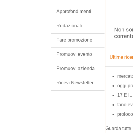
Approfondimenti
Redazionali
Non son
corrent
Fare promozione
Promuovi evento
Ultime rice
Promuovi azienda
mercato
Ricevi Newsletter
oggi pr
17 E I
fano ev
proloco
Guarda tutte 