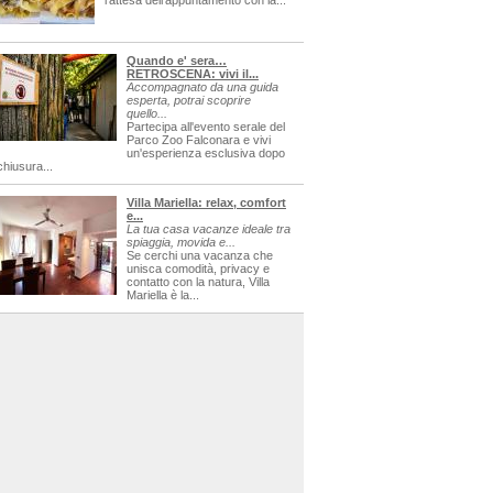
l'attesa dell'appuntamento con la...
Quando e' sera…
RETROSCENA: vivi il...
Accompagnato da una guida
esperta, potrai scoprire
quello...
Partecipa all'evento serale del
Parco Zoo Falconara e vivi
un'esperienza esclusiva dopo
chiusura...
Villa Mariella: relax, comfort
e...
La tua casa vacanze ideale tra
spiaggia, movida e...
Se cerchi una vacanza che
unisca comodità, privacy e
contatto con la natura, Villa
Mariella è la...