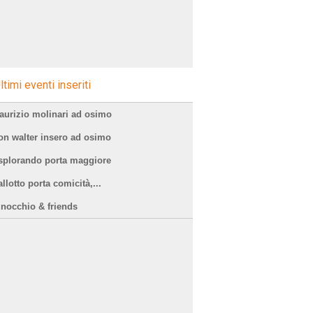
ltimi eventi inseriti
aurizio molinari ad osimo
on walter insero ad osimo
splorando porta maggiore
llotto porta comicità,...
inocchio & friends