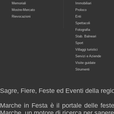
Memoriali
Immobiliari
Mostre-Mercato
Proloco
Rievocazioni
Enti
Spettacoli
Fotografia
Stab. Balneari
Sport
Villaggi turistici
Servizi e Aziende
Visite guidate
Strumenti
Sagre, Fiere, Feste ed Eventi della reg
Marche in Festa è il portale delle fest
Marche, un motore di ricerca per saper