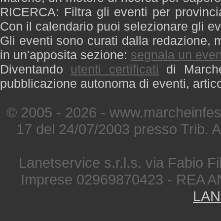
RICERCA: Filtra gli eventi per provinci
Con il calendario puoi selezionare gli ev
Gli eventi sono curati dalla redazione, m
in un'apposita sezione:
segnala un even
Diventando
utenti certificati
di Marche 
pubblicazione autonoma di eventi, artic
© 2005 - 2026 - www.marcheinfest
17 del 24/07/2003 presso Trib. 
Lanetservice s.r.l.s. via Fabio Fi
Imprese 02969870423 - REA A
LAN