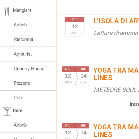
Mangiare
giu
L'ISOLA DI A
Airbnb
12
Lettura drammat
2026
Ristoranti
Agriturist
Country House
giu
giu
YOGA TRA MAR
12
14
LINES
Pizzerie
2026
2026
METEORE SOUL R
Pub
Int
Bere
Airbnb
giu
giu
YOGA TRA MAR
12
14
LINES