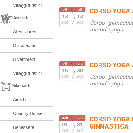
Villaggi turistici
ott
ott
CORSO YOGA 
13
13
Divertirti
Corso ginnastic
2025
2026
metodo yoga
After Dinner
Discoteche
Divertimenti
ott
giu
CORSO YOGA 
16
30
Villaggi turistici
Corso ginnastic
2025
2026
metodo yoga
Rilassarti
Airbnb
Country House
gen
lug
CORSO YOGA 
01
31
GINNASTICA
Benessere
2026
2026