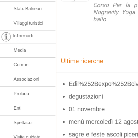
Corso Per la po
Stab. Balneari
Nogravity Yoga 
ballo
Villaggi turistici
Informarti
Media
Ultime ricerche
Comuni
Associazioni
Edil%252Bexpo%252Bciv
Proloco
degustazioni
Enti
01 novembre
menù mercoledì 12 agos
Spettacoli
sagre e feste ascoli pic
Visite guidate