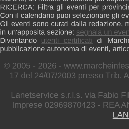
RICERCA: Filtra gli eventi per provinci
Con il calendario puoi selezionare gli ev
Gli eventi sono curati dalla redazione, m
in un'apposita sezione:
segnala un even
Diventando
utenti certificati
di Marche 
pubblicazione autonoma di eventi, artic
© 2005 - 2026 - www.marcheinfest
17 del 24/07/2003 presso Trib. 
Lanetservice s.r.l.s. via Fabio Fi
Imprese 02969870423 - REA A
LAN