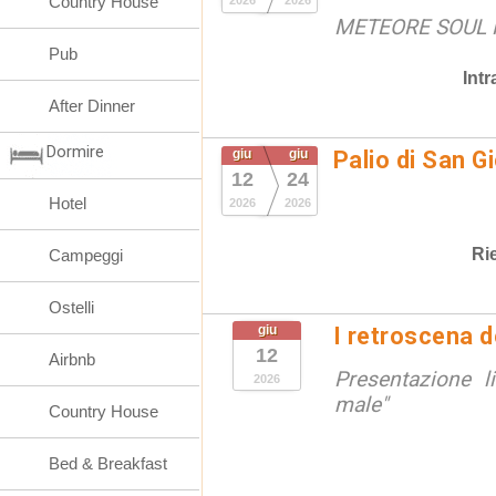
Country House
2026
2026
METEORE SOUL R
Pub
Int
After Dinner
Dormire
giu
giu
Palio di San G
12
24
Hotel
2026
2026
Ri
Campeggi
Ostelli
giu
I retroscena de
12
Airbnb
Presentazione l
2026
male"
Country House
Bed & Breakfast