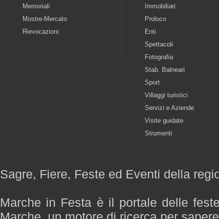
Memoriali
Immobiliari
Mostre-Mercato
Proloco
Rievocazioni
Enti
Spettacoli
Fotografia
Stab. Balneari
Sport
Villaggi turistici
Servizi e Aziende
Visite guidate
Strumenti
Sagre, Fiere, Feste ed Eventi della reg
Marche in Festa è il portale delle fest
Marche, un motore di ricerca per saper