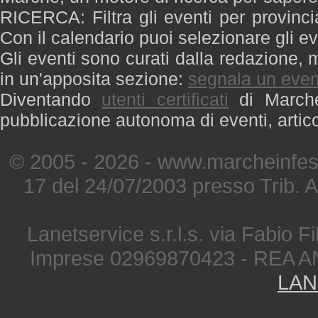
RICERCA: Filtra gli eventi per provinci
Con il calendario puoi selezionare gli ev
Gli eventi sono curati dalla redazione, m
in un'apposita sezione:
segnala un even
Diventando
utenti certificati
di Marche 
pubblicazione autonoma di eventi, artic
© 2005 - 2026 - www.marcheinfest
17 del 24/07/2003 presso Trib. 
Lanetservice s.r.l.s. via Fabio Fi
Imprese 02969870423 - REA A
LAN