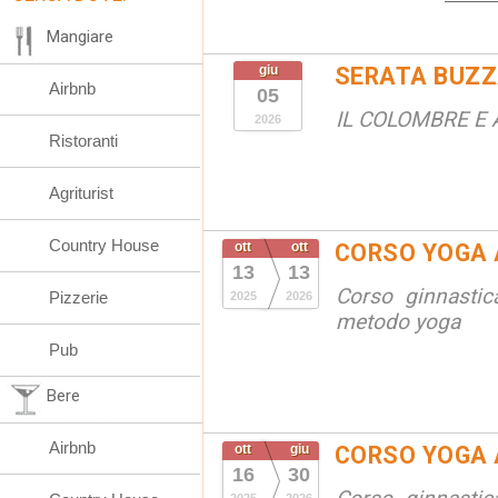
Mangiare
giu
SERATA BUZZ
Airbnb
05
IL COLOMBRE E 
2026
Ristoranti
Agriturist
Country House
ott
ott
CORSO YOGA 
13
13
Corso ginnastic
Pizzerie
2025
2026
metodo yoga
Pub
Bere
Airbnb
ott
giu
CORSO YOGA 
16
30