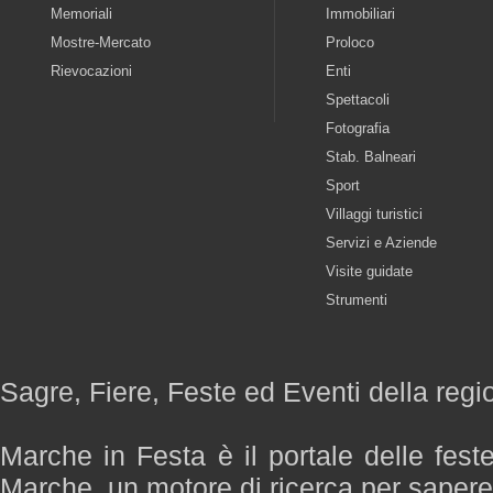
Memoriali
Immobiliari
Mostre-Mercato
Proloco
Rievocazioni
Enti
Spettacoli
Fotografia
Stab. Balneari
Sport
Villaggi turistici
Servizi e Aziende
Visite guidate
Strumenti
Sagre, Fiere, Feste ed Eventi della reg
Marche in Festa è il portale delle fest
Marche, un motore di ricerca per saper