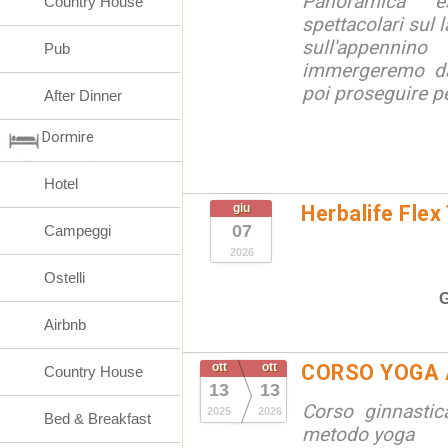
Panoramica e
Country House
spettacolari sul l
sull'appennin
Pub
immergeremo da
poi proseguire pe
After Dinner
Dormire
Hotel
giu
Herbalife Flex
07
Campeggi
2026
Ostelli
G
Airbnb
ott
ott
CORSO YOGA 
Country House
13
13
Corso ginnastic
2025
2026
Bed & Breakfast
metodo yoga