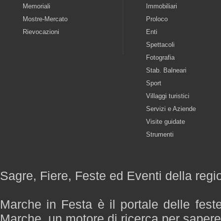
Memoriali
Immobiliari
Mostre-Mercato
Proloco
Rievocazioni
Enti
Spettacoli
Fotografia
Stab. Balneari
Sport
Villaggi turistici
Servizi e Aziende
Visite guidate
Strumenti
Sagre, Fiere, Feste ed Eventi della reg
Marche in Festa è il portale delle fest
Marche, un motore di ricerca per saper