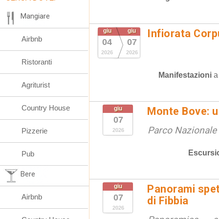
Mangiare
giu
giu
Infiorata Cor
Airbnb
04
07
2026
2026
Ristoranti
Manifestazioni
Agriturist
Country House
giu
Monte Bove: un
07
Parco Nazionale d
Pizzerie
2026
Escursi
Pub
Bere
giu
Panorami spet
Airbnb
07
di Fibbia
2026