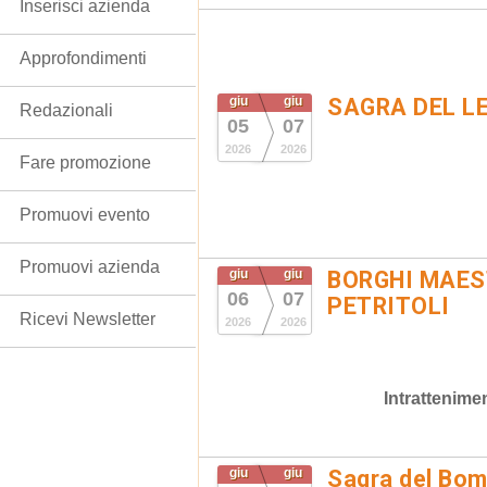
Inserisci azienda
Approfondimenti
giu
giu
SAGRA DEL L
Redazionali
05
07
2026
2026
Fare promozione
Promuovi evento
Promuovi azienda
giu
giu
BORGHI MAEST
06
07
PETRITOLI
Ricevi Newsletter
2026
2026
Intrattenime
giu
giu
Sagra del Bom