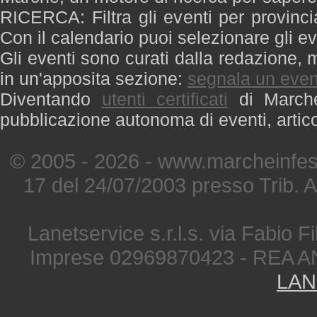
RICERCA: Filtra gli eventi per provinci
Con il calendario puoi selezionare gli ev
Gli eventi sono curati dalla redazione, m
in un'apposita sezione:
segnala un even
Diventando
utenti certificati
di Marche 
pubblicazione autonoma di eventi, artic
© 2005 - 2026 - www.marcheinfest
17 del 24/07/2003 presso Trib. 
Lanetservice s.r.l.s. via Fabio Fi
Imprese 02969870423 - REA A
LAN