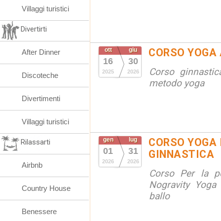
Villaggi turistici
Divertirti
ott
giu
CORSO YOGA 
After Dinner
16
30
Corso ginnastic
2025
2026
Discoteche
metodo yoga
Divertimenti
Villaggi turistici
gen
lug
CORSO YOGA 
Rilassarti
01
31
GINNASTICA
2026
2026
Airbnb
Corso Per la po
Nogravity Yoga 
Country House
ballo
Benessere