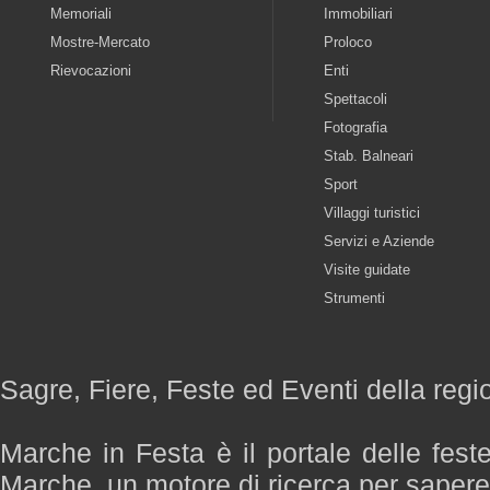
Memoriali
Immobiliari
Mostre-Mercato
Proloco
Rievocazioni
Enti
Spettacoli
Fotografia
Stab. Balneari
Sport
Villaggi turistici
Servizi e Aziende
Visite guidate
Strumenti
Sagre, Fiere, Feste ed Eventi della reg
Marche in Festa è il portale delle fest
Marche, un motore di ricerca per saper