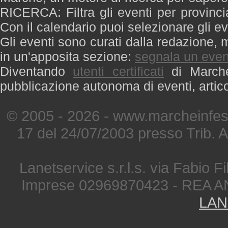
RICERCA: Filtra gli eventi per provinci
Con il calendario puoi selezionare gli ev
Gli eventi sono curati dalla redazione, m
in un'apposita sezione:
segnala un even
Diventando
utenti certificati
di Marche 
pubblicazione autonoma di eventi, artic
© 2005 - 2026 - www.marcheinfest
17 del 24/07/2003 presso Trib. 
Lanetservice s.r.l.s. via Fabio Fi
Imprese 02969870423 - REA A
LAN