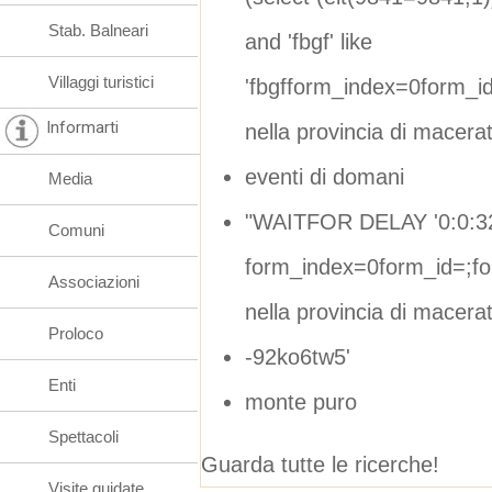
Stab. Balneari
and 'fbgf' like
Villaggi turistici
'fbgfform_index=0form_
Informarti
nella provincia di macera
eventi di domani
Media
"WAITFOR DELAY '0:0:32
Comuni
form_index=0form_id=;f
Associazioni
nella provincia di macera
Proloco
-92ko6tw5'
Enti
monte puro
Spettacoli
Guarda tutte le ricerche!
Visite guidate