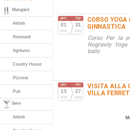
Mangiare
gen
lug
CORSO YOGA 
Airbnb
01
31
GINNASTICA
2026
2026
Ristoranti
Corso Per la po
Nogravity Yoga 
Agriturist
ballo
Country House
Pizzerie
giu
set
VISITA ALLA 
13
27
Pub
VILLA FERRET
2026
2026
Bere
Airbnb
M