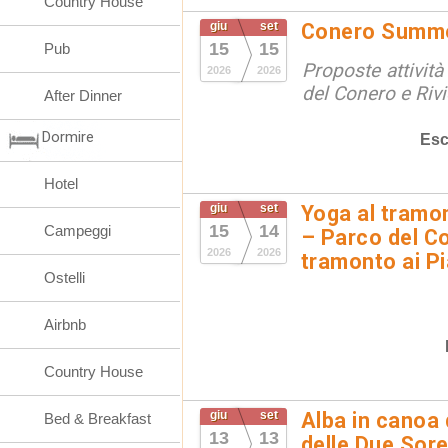
Country House
giu
set
Conero Summ
15
15
Pub
Proposte attività
2026
2026
del Conero e Riv
After Dinner
Dormire
Esc
Hotel
giu
set
Yoga al tramon
15
14
Campeggi
– Parco del Co
2026
2026
tramonto ai Pi
Ostelli
Airbnb
Country House
giu
set
Alba in canoa 
Bed & Breakfast
13
13
delle Due Sore