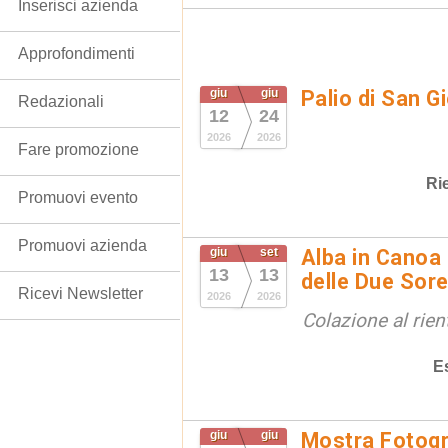
Inserisci azienda
Approfondimenti
giu
giu
Palio di San G
Redazionali
12
24
2026
2026
Fare promozione
Ri
Promuovi evento
Promuovi azienda
giu
set
Alba in Canoa 
13
13
delle Due Sore
Ricevi Newsletter
2026
2026
Colazione al rien
E
giu
giu
Mostra Fotogr