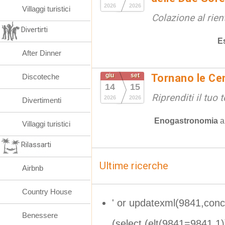
2026
2026
Villaggi turistici
Colazione al rien
Divertirti
E
After Dinner
giu
set
Tornano le Cen
Discoteche
14
15
Riprenditi il tuo
2026
2026
Divertimenti
Enogastronomia
Villaggi turistici
Rilassarti
Ultime ricerche
Airbnb
Country House
' or updatexml(9841,con
Benessere
(select (elt(9841=9841,1