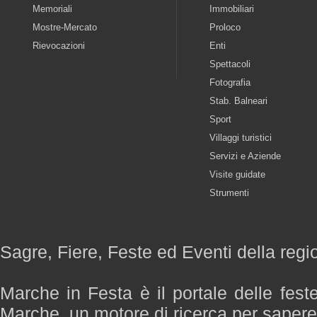
Memoriali
Immobiliari
Mostre-Mercato
Proloco
Rievocazioni
Enti
Spettacoli
Fotografia
Stab. Balneari
Sport
Villaggi turistici
Servizi e Aziende
Visite guidate
Strumenti
Sagre, Fiere, Feste ed Eventi della reg
Marche in Festa è il portale delle fest
Marche, un motore di ricerca per saper