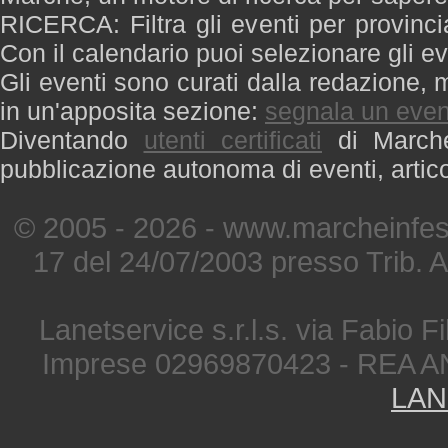
RICERCA: Filtra gli eventi per provinci
Con il calendario puoi selezionare gli ev
Gli eventi sono curati dalla redazione, m
in un'apposita sezione:
segnala un even
Diventando
utenti certificati
di Marche 
pubblicazione autonoma di eventi, artic
© 2005 - 2026 - www.marcheinfest
17 del 24/07/2003 presso Trib. 
Lanetservice s.r.l.s. via Fabio Fi
Imprese 02969870423 - REA A
LAN