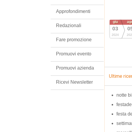
Approfondimenti
giu
ag
Redazionali
03
0
2024
202
Fare promozione
Promuovi evento
Promuovi azienda
Ultime rice
Ricevi Newsletter
notte b
festade
festa 
settima