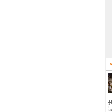
A
A 
A 
Lo
MA