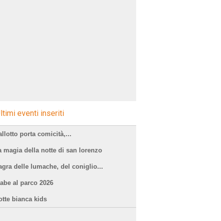
ltimi eventi inseriti
llotto porta comicità,...
a magia della notte di san lorenzo
agra delle lumache, del coniglio...
iabe al parco 2026
otte bianca kids