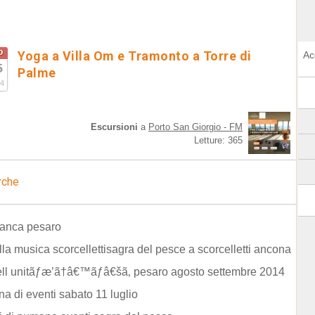
o
Yoga a Villa Om e Tramonto a Torre di
Ac
5
Palme
4
Escursioni
a
Porto San Giorgio - FM
Letture: 365
rche
ianca pesaro
lla musica scorcellettisagra del pesce a scorcelletti ancona
dell unitãƒæ’ã†â€™ãƒâ€šã‚ pesaro agosto settembre 2014
na di eventi sabato 11 luglio