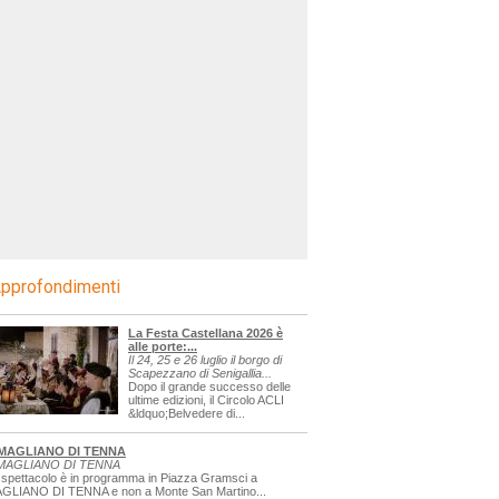
pprofondimenti
La Festa Castellana 2026 è
alle porte:...
Il 24, 25 e 26 luglio il borgo di
Scapezzano di Senigallia...
Dopo il grande successo delle
ultime edizioni, il Circolo ACLI
&ldquo;Belvedere di...
MAGLIANO DI TENNA
MAGLIANO DI TENNA
 spettacolo è in programma in Piazza Gramsci a
GLIANO DI TENNA e non a Monte San Martino...