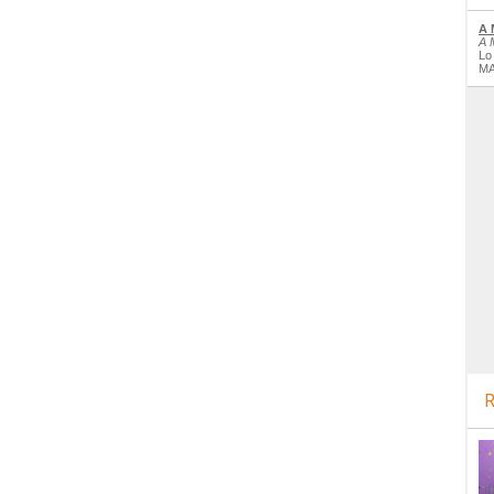
A 
A 
Lo
MA
R