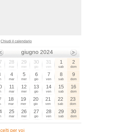
Chiudi il calendario
giugno 2024
7
28
29
30
31
1
2
n
mar
mer
gio
ven
sab
dom
3
4
5
6
7
8
9
n
mar
mer
gio
ven
sab
dom
0
11
12
13
14
15
16
n
mar
mer
gio
ven
sab
dom
7
18
19
20
21
22
23
n
mar
mer
gio
ven
sab
dom
4
25
26
27
28
29
30
n
mar
mer
gio
ven
sab
dom
celti per voi