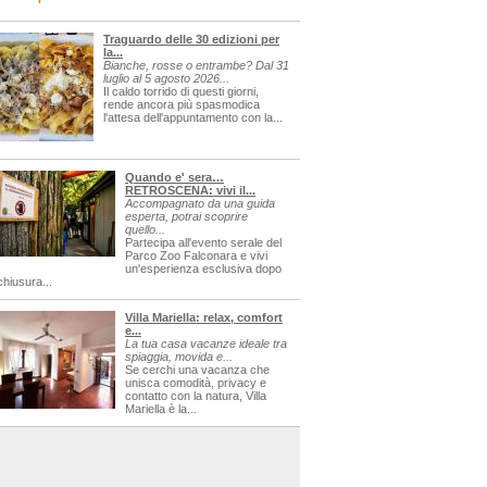
Traguardo delle 30 edizioni per
la...
Bianche, rosse o entrambe? Dal 31
luglio al 5 agosto 2026...
Il caldo torrido di questi giorni,
rende ancora più spasmodica
l'attesa dell'appuntamento con la...
Quando e' sera…
RETROSCENA: vivi il...
Accompagnato da una guida
esperta, potrai scoprire
quello...
Partecipa all'evento serale del
Parco Zoo Falconara e vivi
un'esperienza esclusiva dopo
chiusura...
Villa Mariella: relax, comfort
e...
La tua casa vacanze ideale tra
spiaggia, movida e...
Se cerchi una vacanza che
unisca comodità, privacy e
contatto con la natura, Villa
Mariella è la...