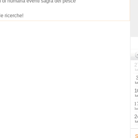
i di numana eventi sagra del pesce
le ricerche!
2
lu
lu
1
lu
1
lu
2
lu
S