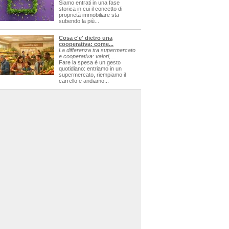
Siamo entrati in una fase
storica in cui il concetto di
proprietà immobiliare sta
subendo la più...
Cosa c'e' dietro una
cooperativa: come...
La differenza tra supermercato
e cooperativa: valori,...
Fare la spesa è un gesto
quotidiano: entriamo in un
supermercato, riempiamo il
carrello e andiamo...