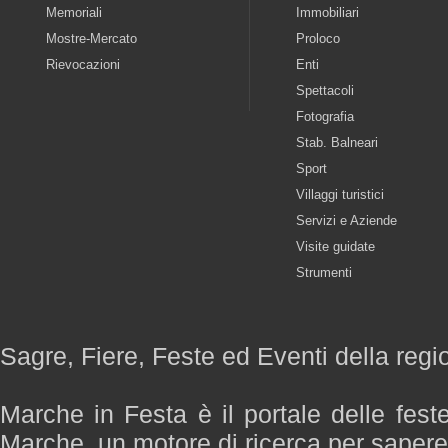
Memoriali
Immobiliari
Mostre-Mercato
Proloco
Rievocazioni
Enti
Spettacoli
Fotografia
Stab. Balneari
Sport
Villaggi turistici
Servizi e Aziende
Visite guidate
Strumenti
Sagre, Fiere, Feste ed Eventi della reg
Marche in Festa è il portale delle fest
Marche, un motore di ricerca per saper