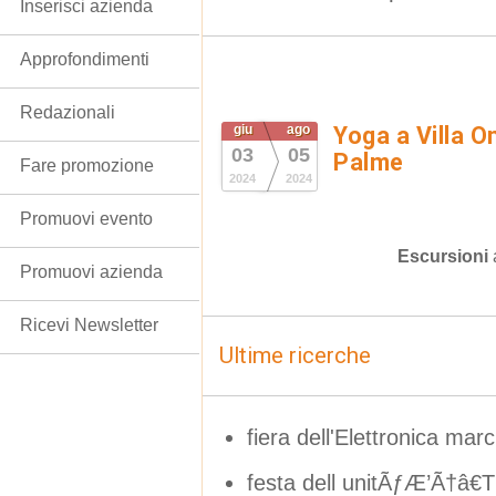
Inserisci azienda
Approfondimenti
Redazionali
giu
ago
Yoga a Villa O
03
05
Palme
Fare promozione
2024
2024
Promuovi evento
Escursioni
Promuovi azienda
Ricevi Newsletter
Ultime ricerche
fiera dell'Elettronica mar
festa dell unitÃƒÆ’Ã†â