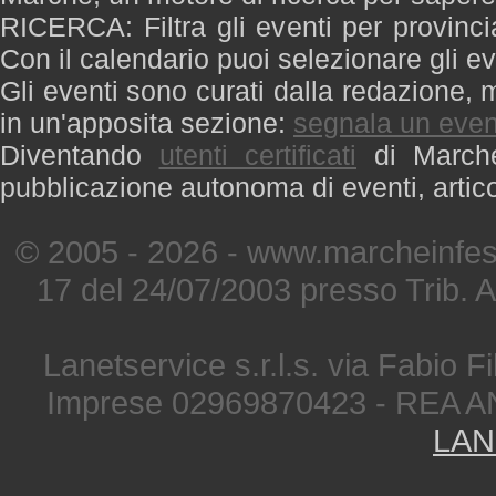
RICERCA: Filtra gli eventi per provinci
Con il calendario puoi selezionare gli ev
Gli eventi sono curati dalla redazione, m
in un'apposita sezione:
segnala un even
Diventando
utenti certificati
di Marche 
pubblicazione autonoma di eventi, artic
© 2005 - 2026 - www.marcheinfest
17 del 24/07/2003 presso Trib. 
Lanetservice s.r.l.s. via Fabio Fi
Imprese 02969870423 - REA A
LAN