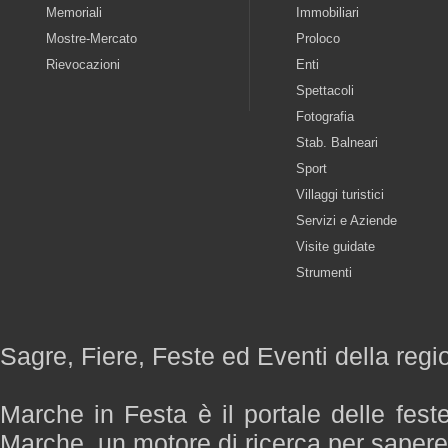
Memoriali
Immobiliari
Mostre-Mercato
Proloco
Rievocazioni
Enti
Spettacoli
Fotografia
Stab. Balneari
Sport
Villaggi turistici
Servizi e Aziende
Visite guidate
Strumenti
Sagre, Fiere, Feste ed Eventi della reg
Marche in Festa è il portale delle fest
Marche, un motore di ricerca per saper