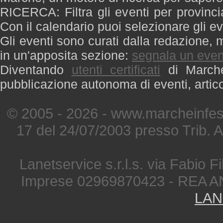
RICERCA: Filtra gli eventi per provinci
Con il calendario puoi selezionare gli ev
Gli eventi sono curati dalla redazione, m
in un'apposita sezione:
segnala un even
Diventando
utenti certificati
di Marche 
pubblicazione autonoma di eventi, artic
© 2005 - 2026 - www.marcheinfest
17 del 24/07/2003 presso Trib. 
Lanetservice s.r.l.s. via Fabio Fi
Imprese 02969870423 - REA A
LAN