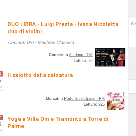
DUO LIBRA - Luigi Presta - Ivana Nicoletta
Ac
duo di violini
Concerti Oro - Malibran Classica
Concerti
a
Altidona - FM
Letture: 72
t
Il salotto della calzatura
5
4
Mercati
a
Porto Sant'Elpidio - FM
Letture: 925
o
Yoga a Villa Om e Tramonto a Torre di
5
Palme
4