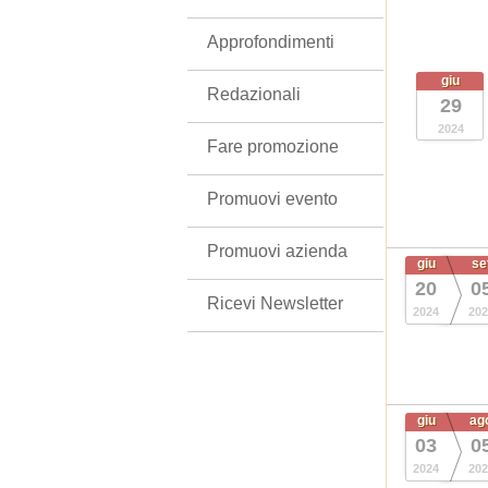
Approfondimenti
giu
Redazionali
29
2024
Fare promozione
Promuovi evento
Promuovi azienda
giu
se
20
0
Ricevi Newsletter
2024
202
giu
ag
03
0
2024
202