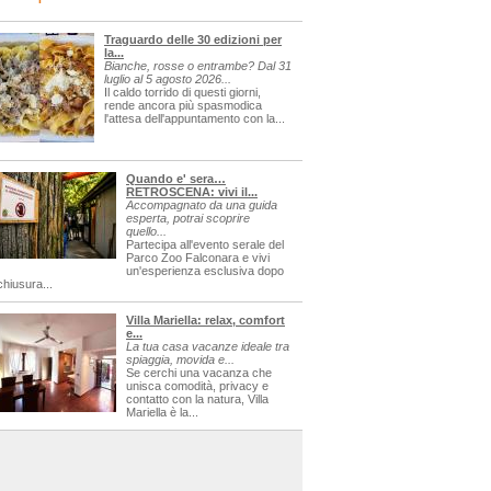
Traguardo delle 30 edizioni per
la...
Bianche, rosse o entrambe? Dal 31
luglio al 5 agosto 2026...
Il caldo torrido di questi giorni,
rende ancora più spasmodica
l'attesa dell'appuntamento con la...
Quando e' sera…
RETROSCENA: vivi il...
Accompagnato da una guida
esperta, potrai scoprire
quello...
Partecipa all'evento serale del
Parco Zoo Falconara e vivi
un'esperienza esclusiva dopo
chiusura...
Villa Mariella: relax, comfort
e...
La tua casa vacanze ideale tra
spiaggia, movida e...
Se cerchi una vacanza che
unisca comodità, privacy e
contatto con la natura, Villa
Mariella è la...