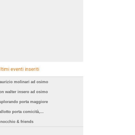
ltimi eventi inseriti
aurizio molinari ad osimo
on walter insero ad osimo
splorando porta maggiore
llotto porta comicità,...
inocchio & friends