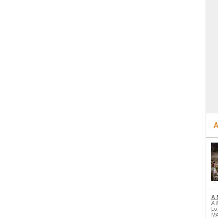
A
A 
A 
Lo
MA