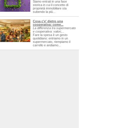
Siamo entrati in una fase
storica in cui il concetto di
proprietà immobiliare sta
subendo la più...
Cosa c'e' dietro una
cooperativa: come...
La differenza tra supermercato
e cooperativa: valori,...
Fare la spesa è un gesto
quotidiano: entriamo in un
supermercato, riempiamo il
carrello e andiamo...