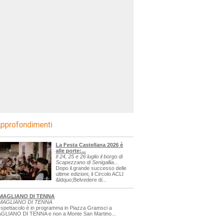
pprofondimenti
La Festa Castellana 2026 è
alle porte:...
Il 24, 25 e 26 luglio il borgo di
Scapezzano di Senigallia...
Dopo il grande successo delle
ultime edizioni, il Circolo ACLI
&ldquo;Belvedere di...
MAGLIANO DI TENNA
MAGLIANO DI TENNA
 spettacolo è in programma in Piazza Gramsci a
GLIANO DI TENNA e non a Monte San Martino...