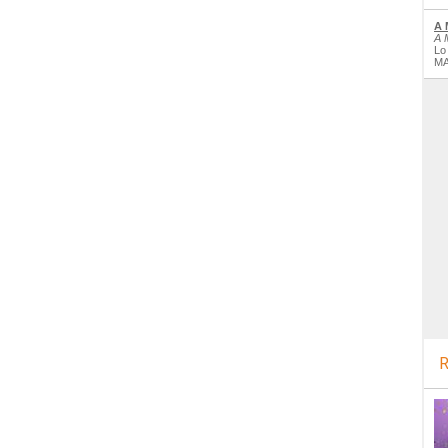
A 
A 
Lo
MA
R