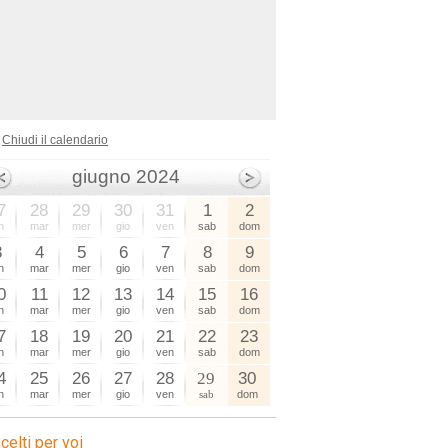
Chiudi il calendario
giugno 2024
7
28
29
30
31
1
2
n
mar
mer
gio
ven
sab
dom
3
4
5
6
7
8
9
n
mar
mer
gio
ven
sab
dom
0
11
12
13
14
15
16
n
mar
mer
gio
ven
sab
dom
7
18
19
20
21
22
23
n
mar
mer
gio
ven
sab
dom
4
25
26
27
28
29
30
n
mar
mer
gio
ven
sab
dom
celti per voi