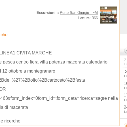
Escursioni
a
Porto San Giorgio - FM
Letture: 366
rche
LINEA1 CIVITA MARCHE
2
e pesca centro fiera villa potenza macerata calendario
lu
el 12 ottobre a montegranaro
lu
2Bdell%27%2Bolio%2Bcartoceto%2Bfesta
1
lu
 OR
1
463#form_index=0form_id=;form_data=ricerca=sagre nella
lu
2
ia di macerata
lu
le ricerche!
S