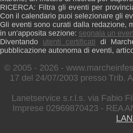
RICERCA: Filtra gli eventi per provinci
Con il calendario puoi selezionare gli ev
Gli eventi sono curati dalla redazione, m
in un'apposita sezione:
segnala un even
Diventando
utenti certificati
di Marche 
pubblicazione autonoma di eventi, artic
© 2005 - 2026 - www.marcheinfest
17 del 24/07/2003 presso Trib. 
Lanetservice s.r.l.s. via Fabio Fi
Imprese 02969870423 - REA A
LAN