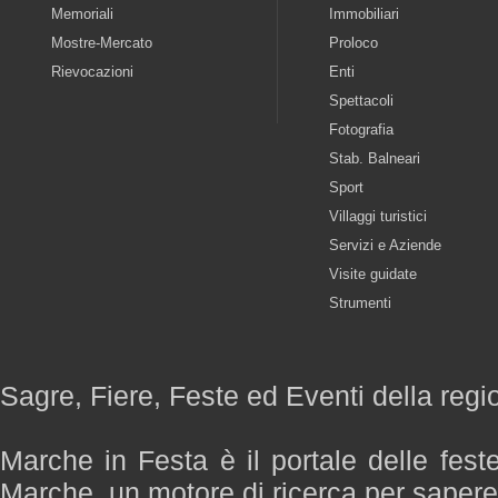
Memoriali
Immobiliari
Mostre-Mercato
Proloco
Rievocazioni
Enti
Spettacoli
Fotografia
Stab. Balneari
Sport
Villaggi turistici
Servizi e Aziende
Visite guidate
Strumenti
Sagre, Fiere, Feste ed Eventi della reg
Marche in Festa è il portale delle fest
Marche, un motore di ricerca per saper