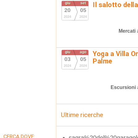
giu
set
Il salotto dell
20
05
2024
2024
Mercati
giu
ago
Yoga a Villa O
03
05
Palme
2024
2024
Escursioni
Ultime ricerche
CERCA DOVE:
sagra%20del%20garagol