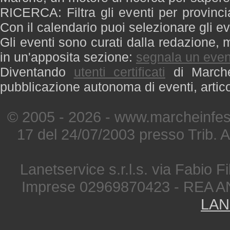
RICERCA: Filtra gli eventi per provinci
Con il calendario puoi selezionare gli ev
Gli eventi sono curati dalla redazione, m
in un'apposita sezione:
segnala un even
Diventando
utenti certificati
di Marche 
pubblicazione autonoma di eventi, artic
© 2005 - 2026 - www.marcheinfest
17 del 24/07/2003 presso Trib. 
Lanetservice s.r.l.s. via Fabio Fi
Imprese 02969870423 - REA A
LAN