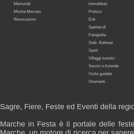
Memoriali
Immobiliari
Mostre-Mercato
Proloco
Rievocazioni
Enti
Spettacoli
Fotografia
Stab. Balneari
Sport
Villaggi turistici
Servizi e Aziende
Visite guidate
Strumenti
Sagre, Fiere, Feste ed Eventi della reg
Marche in Festa è il portale delle fest
Marche, un motore di ricerca per saper