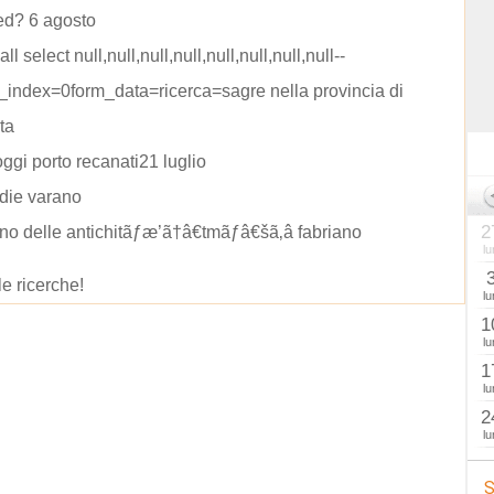
ed? 6 agosto
all select null,null,null,null,null,null,null,null--
m_index=0form_data=ricerca=sagre nella provincia di
ta
oggi porto recanati21 luglio
ie varano
2
no delle antichitãƒæ’ã†â€tmãƒâ€šã‚â fabriano
lu
le ricerche!
lu
1
lu
1
lu
2
lu
S