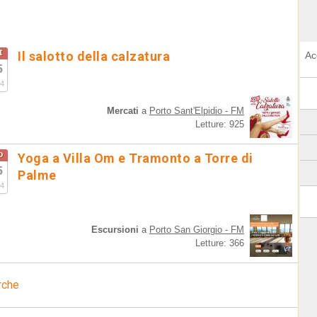
t
Il salotto della calzatura
Ac
5
4
Mercati
a
Porto Sant'Elpidio - FM
Letture: 925
o
Yoga a Villa Om e Tramonto a Torre di
5
Palme
4
Escursioni
a
Porto San Giorgio - FM
Letture: 366
rche