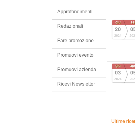
Approfondimenti
giu
se
Redazionali
20
0
2024
202
Fare promozione
Promuovi evento
giu
ag
Promuovi azienda
03
0
2024
202
Ricevi Newsletter
Ultime rice