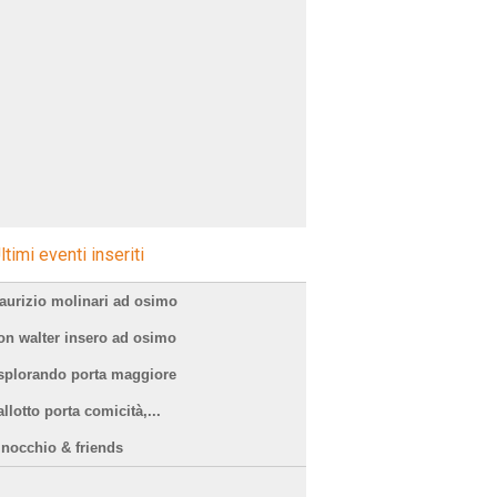
ltimi eventi inseriti
aurizio molinari ad osimo
on walter insero ad osimo
splorando porta maggiore
llotto porta comicità,...
inocchio & friends