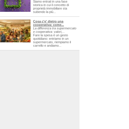
Siamo entrati in una fase
storica in cui il concetto di
proprietà immobiliare sta
subendo la più...
Cosa c'e' dietro una
cooperativa: come...
La differenza tra supermercato
e cooperativa: valori,...
Fare la spesa è un gesto
quotidiano: entriamo in un
supermercato, riempiamo il
carrello e andiamo...