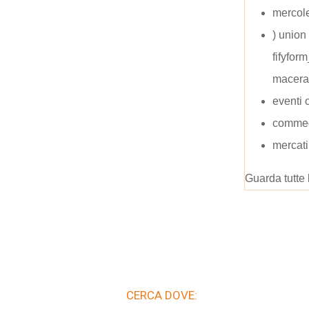
mercol
) union 
fifyfor
macera
eventi 
commed
mercati
Guarda tutte 
CERCA DOVE: