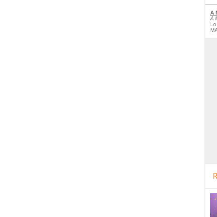
A 
A 
Lo
MA
R