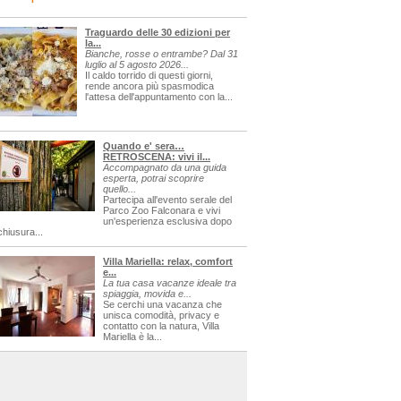
Traguardo delle 30 edizioni per
la...
Bianche, rosse o entrambe? Dal 31
luglio al 5 agosto 2026...
Il caldo torrido di questi giorni,
rende ancora più spasmodica
l'attesa dell'appuntamento con la...
Quando e' sera…
RETROSCENA: vivi il...
Accompagnato da una guida
esperta, potrai scoprire
quello...
Partecipa all'evento serale del
Parco Zoo Falconara e vivi
un'esperienza esclusiva dopo
chiusura...
Villa Mariella: relax, comfort
e...
La tua casa vacanze ideale tra
spiaggia, movida e...
Se cerchi una vacanza che
unisca comodità, privacy e
contatto con la natura, Villa
Mariella è la...