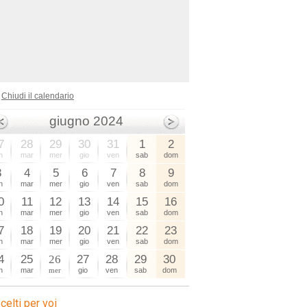
Chiudi il calendario
giugno 2024
7
28
29
30
31
1
2
n
mar
mer
gio
ven
sab
dom
3
4
5
6
7
8
9
n
mar
mer
gio
ven
sab
dom
0
11
12
13
14
15
16
n
mar
mer
gio
ven
sab
dom
7
18
19
20
21
22
23
n
mar
mer
gio
ven
sab
dom
4
25
26
27
28
29
30
n
mar
mer
gio
ven
sab
dom
celti per voi