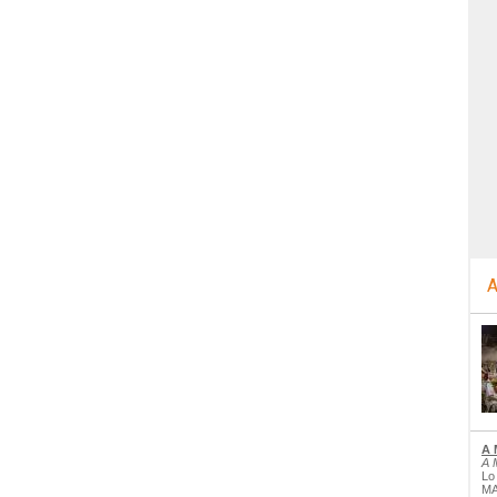
A
A 
A 
Lo
MA