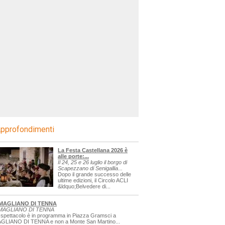
pprofondimenti
La Festa Castellana 2026 è
alle porte:...
Il 24, 25 e 26 luglio il borgo di
Scapezzano di Senigallia...
Dopo il grande successo delle
ultime edizioni, il Circolo ACLI
&ldquo;Belvedere di...
MAGLIANO DI TENNA
MAGLIANO DI TENNA
 spettacolo è in programma in Piazza Gramsci a
GLIANO DI TENNA e non a Monte San Martino...