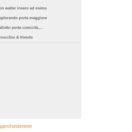
on walter insero ad osimo
splorando porta maggiore
llotto porta comicità,...
inocchio & friends
pprofondimenti