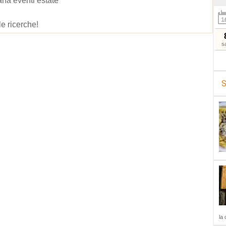
na eventi estate
le ricerche!
s
S
la 