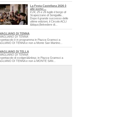
La Festa Castellana 2026 è
alle porte:...
Il 24, 25 e 26 luglio il borgo di
Scapezzano di Senigallia...
Dopo il grande successo delle
ultime edizioni, il Circolo ACLI
&ldquo;Belvedere di...
MAGLIANO DI TENNA
MAGLIANO DI TENNA
 spettacolo è in programma in Piazza Gramsci a
GLIANO DI TENNA e non a Monte San Martino...
MAGLIANO DI TELLA
MAGLIANO DI TENNA
 spettacolo di svolgerà&nbsp; in Piazza Gramsci a
GLIANO DI TENNA e non a MONTE SAN...