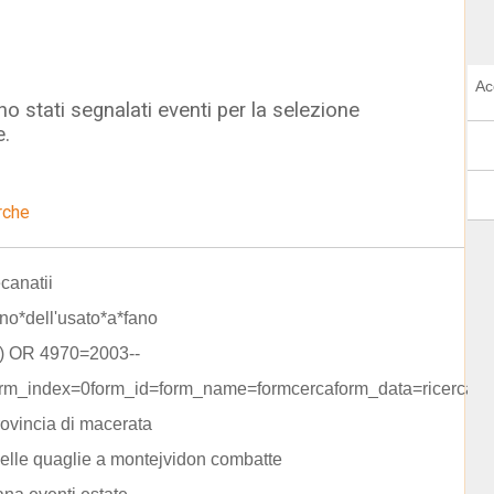
Ac
o stati segnalati eventi per la selezione
e.
rche
ecanatii
no*dell'usato*a*fano
)) OR 4970=2003--
rm_index=0form_id=form_name=formcercaform_data=ricerca=s
rovincia di macerata
elle quaglie a montejvidon combatte