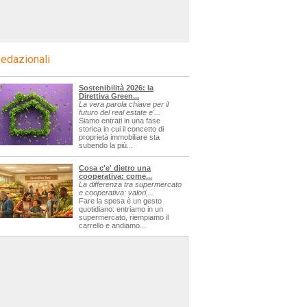
edazionali
Sostenibilità 2026: la
Direttiva Green...
La vera parola chiave per il
futuro del real estate e'...
Siamo entrati in una fase
storica in cui il concetto di
proprietà immobiliare sta
subendo la più...
Cosa c'e' dietro una
cooperativa: come...
La differenza tra supermercato
e cooperativa: valori,...
Fare la spesa è un gesto
quotidiano: entriamo in un
supermercato, riempiamo il
carrello e andiamo...