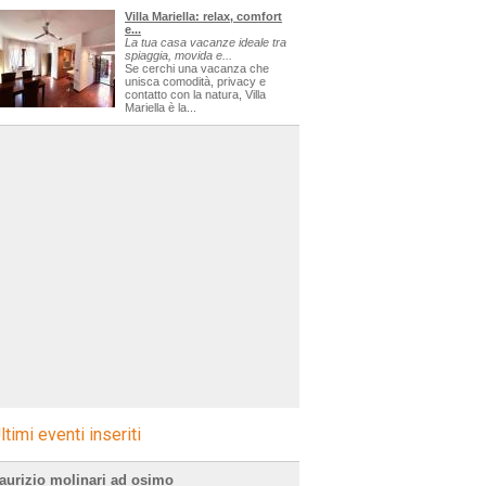
Villa Mariella: relax, comfort
e...
La tua casa vacanze ideale tra
spiaggia, movida e...
Se cerchi una vacanza che
unisca comodità, privacy e
contatto con la natura, Villa
Mariella è la...
ltimi eventi inseriti
aurizio molinari ad osimo