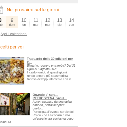
Nei prossimi sette giorni
8
9
10
11
12
13
14
ab
dom
lun
mar
mer
gio
ven
Apri il calendario
celti per voi
Traguardo delle 30 edizioni per
la...
Bianche, rosse o entrambe? Dal 31
luglio al 5 agosto 2026...
Il caldo torrido di questi giorni,
rende ancora più spasmodica
l'attesa dell'appuntamento con la...
Quando e' sera…
RETROSCENA: vivi il...
Accompagnato da una guida
esperta, potrai scoprire
quello...
Partecipa all'evento serale del
Parco Zoo Falconara e vivi
un'esperienza esclusiva dopo
chiusura...