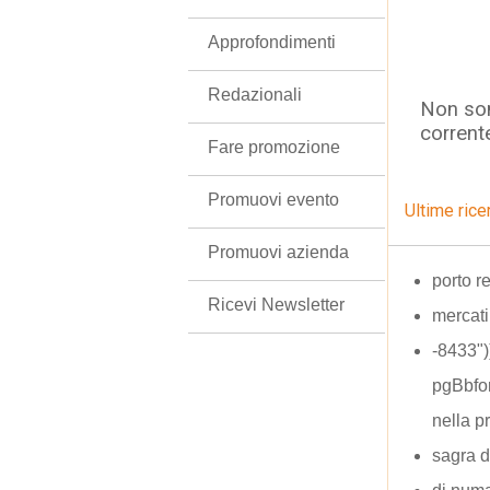
Approfondimenti
Redazionali
Non son
corrent
Fare promozione
Promuovi evento
Ultime rice
Promuovi azienda
porto r
Ricevi Newsletter
mercati
-8433"
pgBbfo
nella p
sagra d