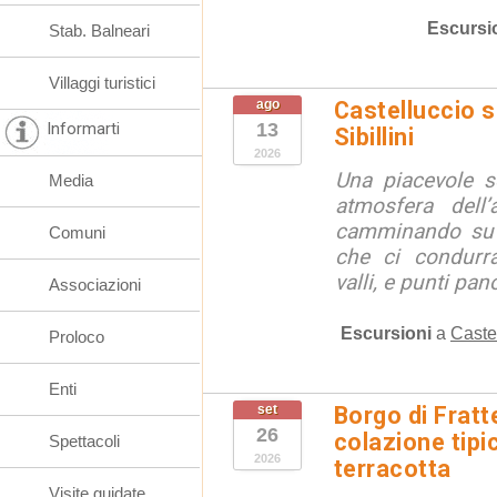
Escursi
Stab. Balneari
Villaggi turistici
ago
Castelluccio so
Informarti
13
Sibillini
2026
Una piacevole s
Media
atmosfera dell’
camminando su s
Comuni
che ci condurra
valli, e punti pano
Associazioni
Escursioni
a
Caste
Proloco
Enti
set
Borgo di Fratt
26
colazione tipi
Spettacoli
2026
terracotta
Visite guidate