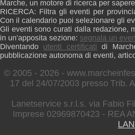
Marche, un motore di ricerca per saper
RICERCA: Filtra gli eventi per provinci
Con il calendario puoi selezionare gli ev
Gli eventi sono curati dalla redazione, m
in un'apposita sezione:
segnala un even
Diventando
utenti certificati
di Marche 
pubblicazione autonoma di eventi, artic
© 2005 - 2026 - www.marcheinfest
17 del 24/07/2003 presso Trib. 
Lanetservice s.r.l.s. via Fabio Fi
Imprese 02969870423 - REA A
LAN