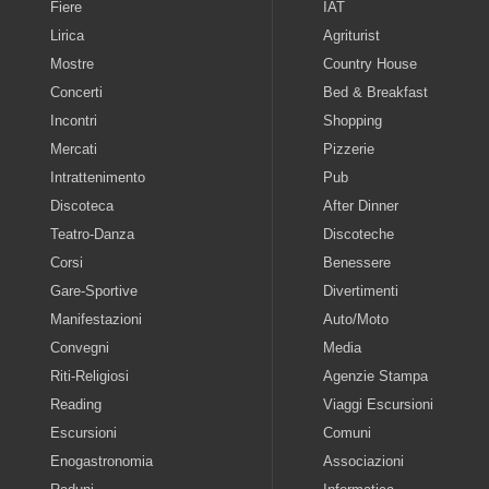
Fiere
IAT
Lirica
Agriturist
Mostre
Country House
Concerti
Bed & Breakfast
Incontri
Shopping
Mercati
Pizzerie
Intrattenimento
Pub
Discoteca
After Dinner
Teatro-Danza
Discoteche
Corsi
Benessere
Gare-Sportive
Divertimenti
Manifestazioni
Auto/Moto
Convegni
Media
Riti-Religiosi
Agenzie Stampa
Reading
Viaggi Escursioni
Escursioni
Comuni
Enogastronomia
Associazioni