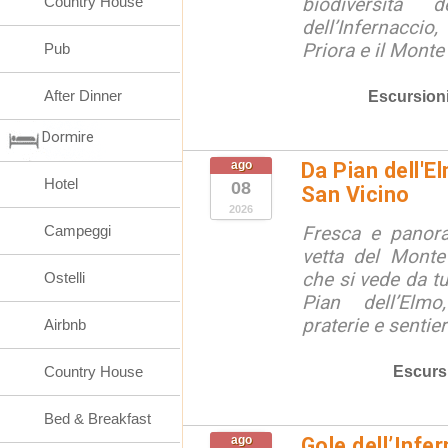
Country House
biodiversità 
dell’Infernaccio
Priora e il Monte 
Pub
After Dinner
Escursion
Dormire
ago
Da Pian dell'E
Hotel
08
San Vicino
2026
Campeggi
Fresca e panora
vetta del Monte
che si vede da tu
Ostelli
Pian dell’Elmo
praterie e sentier
Airbnb
Escurs
Country House
Bed & Breakfast
ago
Gole dell’Infe