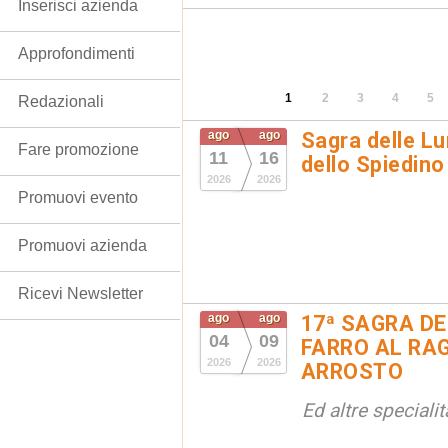
Inserisci azienda
Approfondimenti
1
2
3
4
5
Redazionali
ago
ago
Sagra delle Lu
Fare promozione
11
16
dello Spiedino
2026
2026
Promuovi evento
Promuovi azienda
Ricevi Newsletter
ago
ago
17ª SAGRA DE
04
09
FARRO AL RAG
2026
2026
ARROSTO
Ed altre special