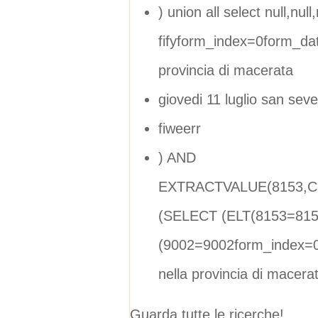
) union all select null,null,n
fifyform_index=0form_dat
provincia di macerata
giovedi 11 luglio san sev
fiweerr
) AND
EXTRACTVALUE(8153,CO
(SELECT (ELT(8153=815
(9002=9002form_index=0
nella provincia di macera
Guarda tutte le ricerche!