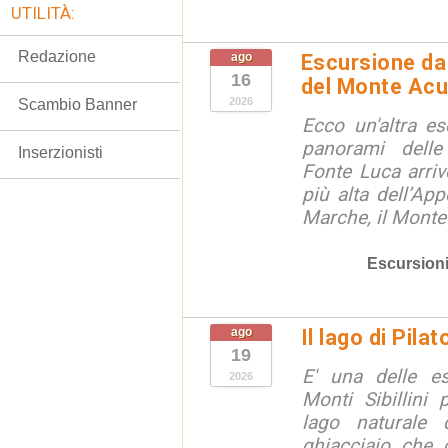
UTILITÀ:
Redazione
ago
Escursione da 
16
del Monte Acu
2026
Scambio Banner
Ecco un'altra e
panorami dell
Inserzionisti
Fonte Luca arri
più alta dell’App
Marche, il Monte
Escursion
ago
Il lago di Pila
19
E' una delle e
2026
Monti Sibillini 
lago naturale d
ghiacciaio che 