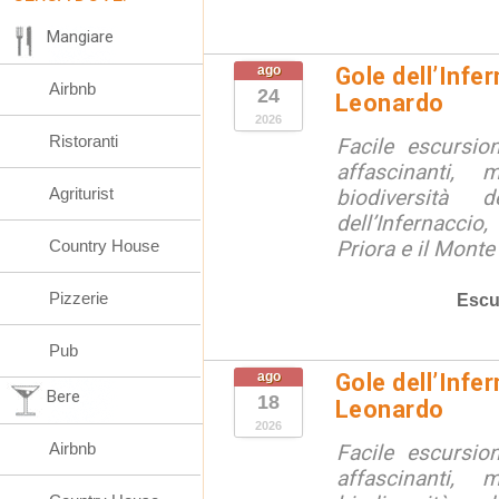
Mangiare
ago
Gole dell’Infe
Airbnb
24
Leonardo
2026
Ristoranti
Facile escursio
affascinanti, 
Agriturist
biodiversità 
dell’Infernaccio
Country House
Priora e il Monte 
Pizzerie
Escu
Pub
ago
Gole dell’Infe
Bere
18
Leonardo
2026
Airbnb
Facile escursio
affascinanti, 