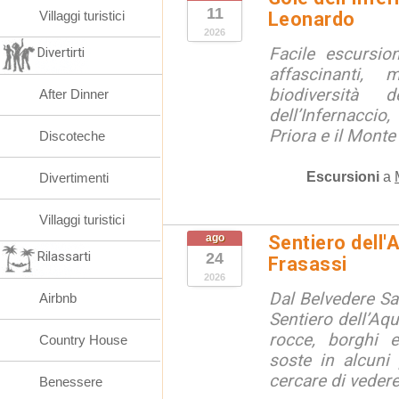
11
Villaggi turistici
Leonardo
2026
Facile escursio
Divertirti
affascinanti, 
biodiversità 
After Dinner
dell’Infernaccio
Priora e il Monte 
Discoteche
Escursioni
a
Divertimenti
Villaggi turistici
ago
Sentiero dell'
Rilassarti
24
Frasassi
2026
Dal Belvedere S
Airbnb
Sentiero dell’Aqu
rocce, borghi 
Country House
soste in alcuni
cercare di vedere 
Benessere