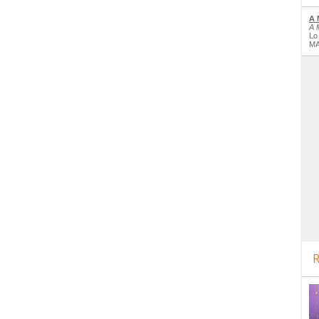
A 
A 
Lo
MA
R