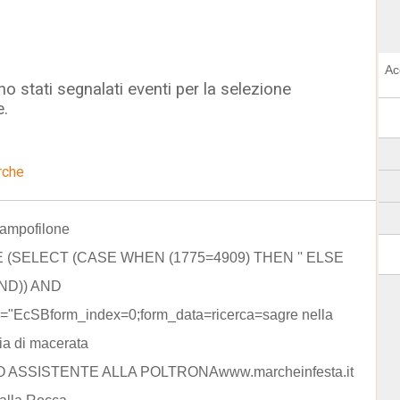
Ac
o stati segnalati eventi per la selezione
e.
rche
campofilone
E (SELECT (CASE WHEN (1775=4909) THEN '' ELSE
ND)) AND
="EcSBform_index=0;form_data=ricerca=sagre nella
ia di macerata
 ASSISTENTE ALLA POLTRONAwww.marcheinfesta.it