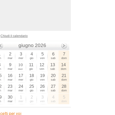
Chiudi il calendario
giugno 2026
1
2
3
4
5
6
7
n
mar
mer
gio
ven
sab
dom
8
9
10
11
12
13
14
n
mar
mer
gio
ven
sab
dom
5
16
17
18
19
20
21
n
mar
mer
gio
ven
sab
dom
2
23
24
25
26
27
28
n
mar
mer
gio
ven
sab
dom
9
30
1
2
3
4
5
n
mar
mer
gio
ven
sab
dom
celti per voi