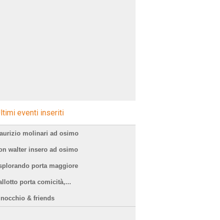
ltimi eventi inseriti
aurizio molinari ad osimo
on walter insero ad osimo
splorando porta maggiore
llotto porta comicità,...
inocchio & friends