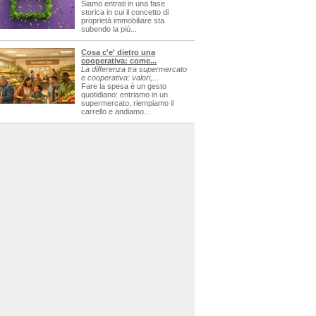
Siamo entrati in una fase
storica in cui il concetto di
proprietà immobiliare sta
subendo la più...
Cosa c'e' dietro una
cooperativa: come...
La differenza tra supermercato
e cooperativa: valori,...
Fare la spesa è un gesto
quotidiano: entriamo in un
supermercato, riempiamo il
carrello e andiamo...