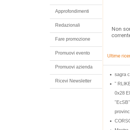
Approfondimenti
Redazionali
Non son
corrent
Fare promozione
Promuovi evento
Ultime rice
Promuovi azienda
sagra 
Ricevi Newsletter
" RLIK
0x28 E
"EcSB"
provinc
CORSO