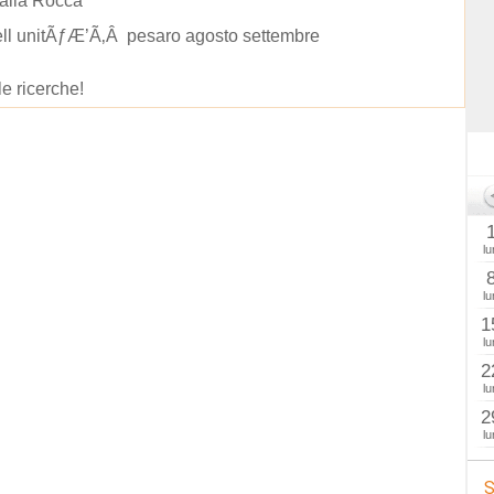
alla Rocca
ell unitÃƒÆ’Ã‚Â pesaro agosto settembre
le ricerche!
lu
lu
1
lu
2
lu
2
lu
S