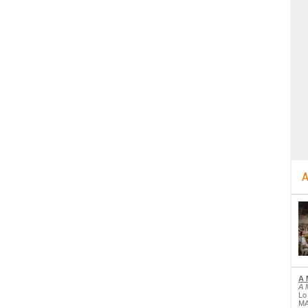
A
A 
A 
Lo
MA