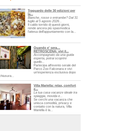
Traguardo delle 30 edizioni per
la...
Bianche, rosse o entrambe? Dal 31
luglio al 5 agosto 2026...
Il caldo torrido di questi giorni,
rende ancora più spasmodica
l'attesa dell'appuntamento con la...
Quando e' sera…
RETROSCENA: vivi il...
Accompagnato da una guida
esperta, potrai scoprire
quello...
Partecipa all'evento serale del
Parco Zoo Falconara e vivi
un'esperienza esclusiva dopo
chiusura...
Villa Mariella: relax, comfort
e...
La tua casa vacanze ideale tra
spiaggia, movida e...
Se cerchi una vacanza che
unisca comodità, privacy e
contatto con la natura, Villa
Mariella è la...