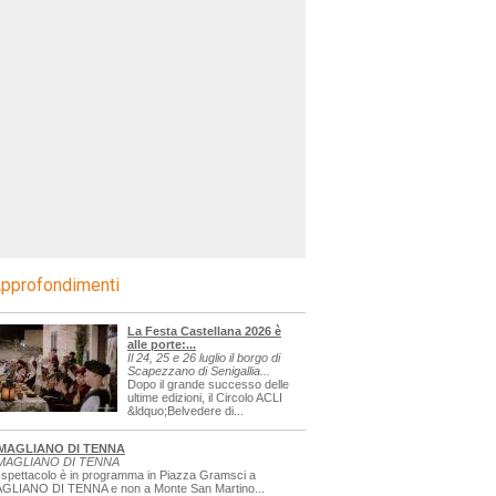
pprofondimenti
La Festa Castellana 2026 è
alle porte:...
Il 24, 25 e 26 luglio il borgo di
Scapezzano di Senigallia...
Dopo il grande successo delle
ultime edizioni, il Circolo ACLI
&ldquo;Belvedere di...
MAGLIANO DI TENNA
MAGLIANO DI TENNA
 spettacolo è in programma in Piazza Gramsci a
GLIANO DI TENNA e non a Monte San Martino...