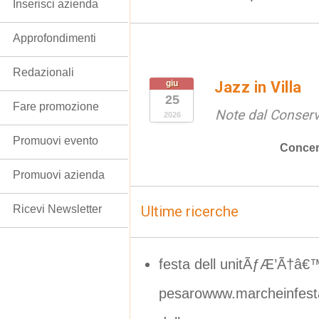
Inserisci azienda
Approfondimenti
Redazionali
giu
Jazz in Villa
25
Fare promozione
Note dal Conserv
2026
Promuovi evento
Concer
Promuovi azienda
Ricevi Newsletter
Ultime ricerche
festa dell unitÃƒÆ’Ã†â
pesarowww.marcheinfesta