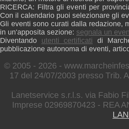
RICERCA: Filtra gli eventi per provinci
Con il calendario puoi selezionare gli ev
Gli eventi sono curati dalla redazione, m
in un'apposita sezione:
segnala un even
Diventando
utenti certificati
di Marche 
pubblicazione autonoma di eventi, artic
© 2005 - 2026 - www.marcheinfest
17 del 24/07/2003 presso Trib. 
Lanetservice s.r.l.s. via Fabio Fi
Imprese 02969870423 - REA A
LAN