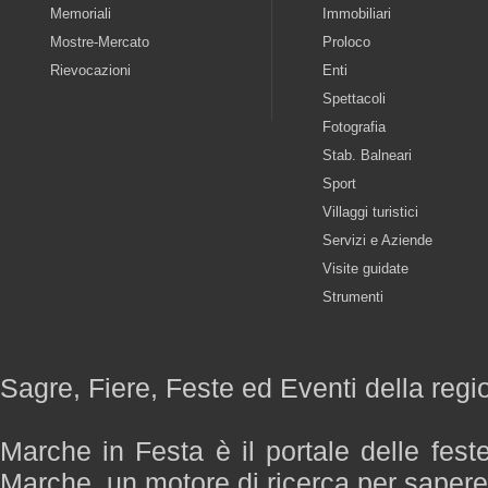
Memoriali
Immobiliari
Mostre-Mercato
Proloco
Rievocazioni
Enti
Spettacoli
Fotografia
Stab. Balneari
Sport
Villaggi turistici
Servizi e Aziende
Visite guidate
Strumenti
Sagre, Fiere, Feste ed Eventi della reg
Marche in Festa è il portale delle fest
Marche, un motore di ricerca per saper