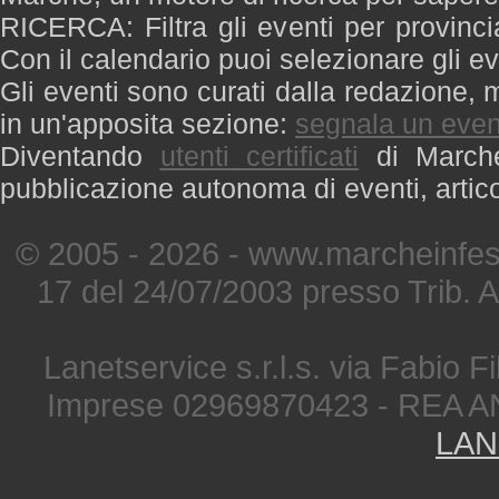
RICERCA: Filtra gli eventi per provinci
Con il calendario puoi selezionare gli ev
Gli eventi sono curati dalla redazione, m
in un'apposita sezione:
segnala un even
Diventando
utenti certificati
di Marche 
pubblicazione autonoma di eventi, artic
© 2005 - 2026 - www.marcheinfest
17 del 24/07/2003 presso Trib. 
Lanetservice s.r.l.s. via Fabio Fi
Imprese 02969870423 - REA A
LAN