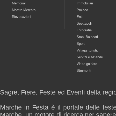
Memoriali
Immobiliari
Mostre-Mercato
Proloco
Rievocazioni
Enti
Spettacoli
Fotografia
Stab. Balneari
Sport
Villaggi turistici
Servizi e Aziende
Visite guidate
Strumenti
Sagre, Fiere, Feste ed Eventi della reg
Marche in Festa è il portale delle fest
Marche, un motore di ricerca per saper