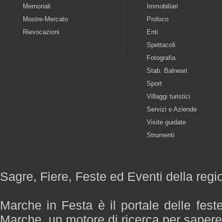
Memoriali
Immobiliari
Mostre-Mercato
Proloco
Rievocazioni
Enti
Spettacoli
Fotografia
Stab. Balneari
Sport
Villaggi turistici
Servizi e Aziende
Visite guidate
Strumenti
Sagre, Fiere, Feste ed Eventi della reg
Marche in Festa è il portale delle fest
Marche, un motore di ricerca per saper