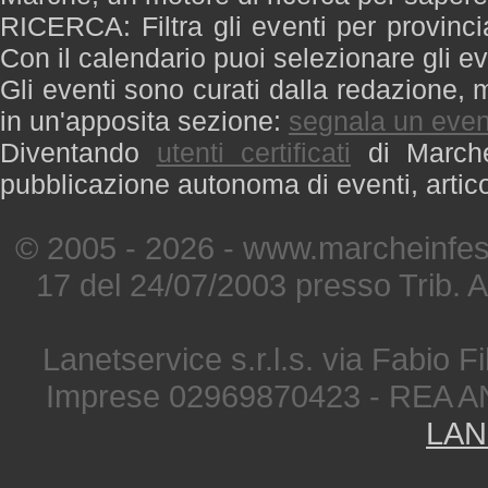
RICERCA: Filtra gli eventi per provinci
Con il calendario puoi selezionare gli ev
Gli eventi sono curati dalla redazione, m
in un'apposita sezione:
segnala un even
Diventando
utenti certificati
di Marche 
pubblicazione autonoma di eventi, artic
© 2005 - 2026 - www.marcheinfest
17 del 24/07/2003 presso Trib. 
Lanetservice s.r.l.s. via Fabio Fi
Imprese 02969870423 - REA A
LAN