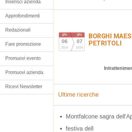
Inserisci azienda
Approfondimenti
Redazionali
giu
giu
BORGHI MAEST
06
07
PETRITOLI
Fare promozione
2026
2026
Promuovi evento
Intrattenime
Promuovi azienda
Ricevi Newsletter
Ultime ricerche
Montfalcone sagra dell'A
festiva dell