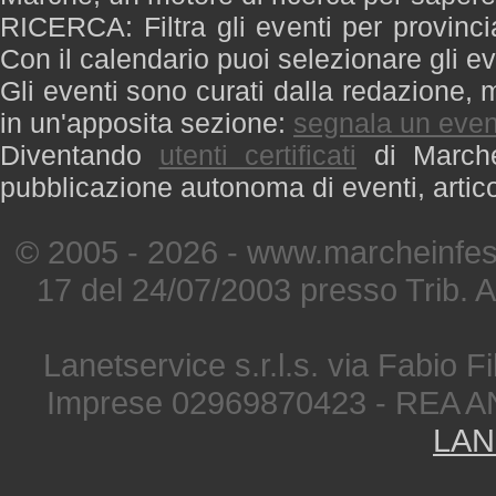
RICERCA: Filtra gli eventi per provinci
Con il calendario puoi selezionare gli ev
Gli eventi sono curati dalla redazione, m
in un'apposita sezione:
segnala un even
Diventando
utenti certificati
di Marche 
pubblicazione autonoma di eventi, artic
© 2005 - 2026 - www.marcheinfest
17 del 24/07/2003 presso Trib. 
Lanetservice s.r.l.s. via Fabio Fi
Imprese 02969870423 - REA A
LAN