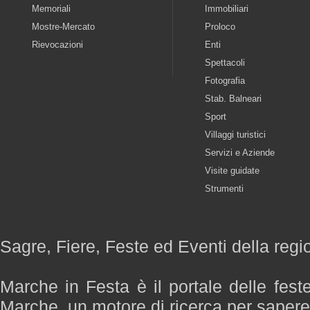
Memoriali
Immobiliari
Mostre-Mercato
Proloco
Rievocazioni
Enti
Spettacoli
Fotografia
Stab. Balneari
Sport
Villaggi turistici
Servizi e Aziende
Visite guidate
Strumenti
Sagre, Fiere, Feste ed Eventi della reg
Marche in Festa è il portale delle fest
Marche, un motore di ricerca per saper