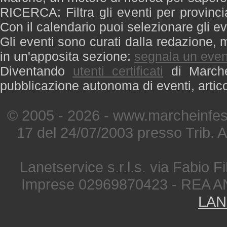
RICERCA: Filtra gli eventi per provinci
Con il calendario puoi selezionare gli ev
Gli eventi sono curati dalla redazione, m
in un'apposita sezione:
segnala un even
Diventando
utenti certificati
di Marche 
pubblicazione autonoma di eventi, artic
© 2005 - 2026 - www.marcheinfest
17 del 24/07/2003 presso Trib. 
Lanetservice s.r.l.s. via Fabio Fi
Imprese 02969870423 - REA A
LAN