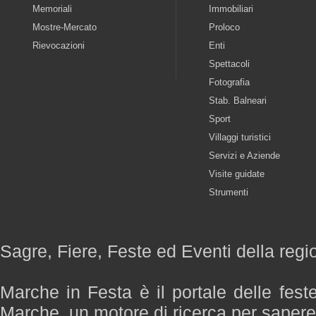
Memoriali
Immobiliari
Mostre-Mercato
Proloco
Rievocazioni
Enti
Spettacoli
Fotografia
Stab. Balneari
Sport
Villaggi turistici
Servizi e Aziende
Visite guidate
Strumenti
Sagre, Fiere, Feste ed Eventi della reg
Marche in Festa è il portale delle fest
Marche, un motore di ricerca per saper