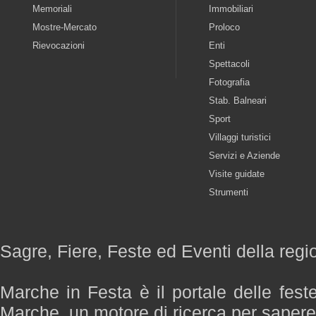
Memoriali
Immobiliari
Mostre-Mercato
Proloco
Rievocazioni
Enti
Spettacoli
Fotografia
Stab. Balneari
Sport
Villaggi turistici
Servizi e Aziende
Visite guidate
Strumenti
Sagre, Fiere, Feste ed Eventi della reg
Marche in Festa è il portale delle fest
Marche, un motore di ricerca per saper