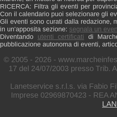
RICERCA: Filtra gli eventi per provinci
Con il calendario puoi selezionare gli ev
Gli eventi sono curati dalla redazione, m
in un'apposita sezione:
segnala un even
Diventando
utenti certificati
di Marche 
pubblicazione autonoma di eventi, artic
© 2005 - 2026 - www.marcheinfest
17 del 24/07/2003 presso Trib. 
Lanetservice s.r.l.s. via Fabio Fi
Imprese 02969870423 - REA A
LAN