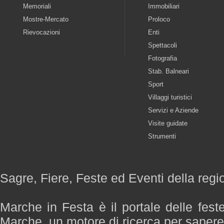
Memoriali
Immobiliari
Mostre-Mercato
Proloco
Rievocazioni
Enti
Spettacoli
Fotografia
Stab. Balneari
Sport
Villaggi turistici
Servizi e Aziende
Visite guidate
Strumenti
Sagre, Fiere, Feste ed Eventi della reg
Marche in Festa è il portale delle fest
Marche, un motore di ricerca per saper