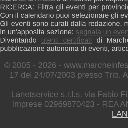
RICERCA: Filtra gli eventi per provinci
Con il calendario puoi selezionare gli ev
Gli eventi sono curati dalla redazione, m
in un'apposita sezione:
segnala un even
Diventando
utenti certificati
di Marche 
pubblicazione autonoma di eventi, artic
© 2005 - 2026 - www.marcheinfest
17 del 24/07/2003 presso Trib. 
Lanetservice s.r.l.s. via Fabio Fi
Imprese 02969870423 - REA A
LAN