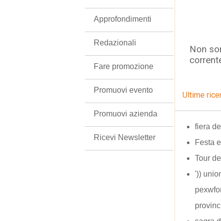
Approfondimenti
Redazionali
Non son
corrent
Fare promozione
Promuovi evento
Ultime rice
Promuovi azienda
fiera d
Ricevi Newsletter
Festa 
Tour d
')) unio
pexwfo
provinc