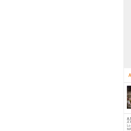
A
A 
A 
Lo
MA