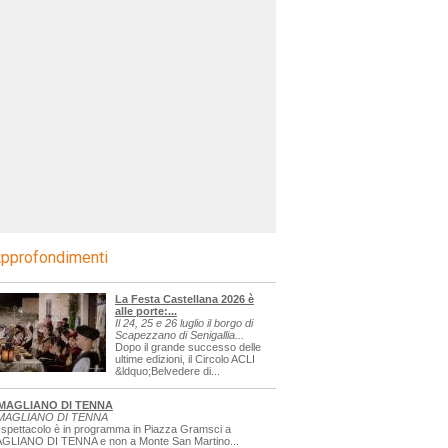
pprofondimenti
La Festa Castellana 2026 è
alle porte:...
Il 24, 25 e 26 luglio il borgo di
Scapezzano di Senigallia...
Dopo il grande successo delle
ultime edizioni, il Circolo ACLI
&ldquo;Belvedere di...
MAGLIANO DI TENNA
MAGLIANO DI TENNA
 spettacolo è in programma in Piazza Gramsci a
GLIANO DI TENNA e non a Monte San Martino...