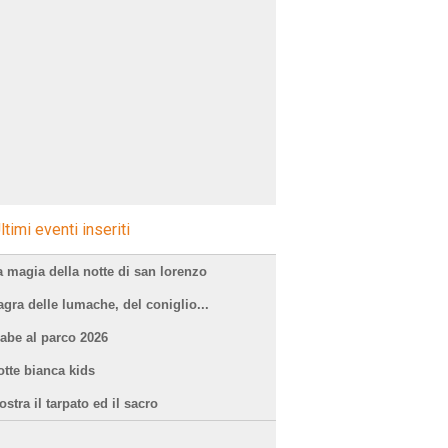
ltimi eventi inseriti
a magia della notte di san lorenzo
agra delle lumache, del coniglio...
iabe al parco 2026
otte bianca kids
stra il tarpato ed il sacro