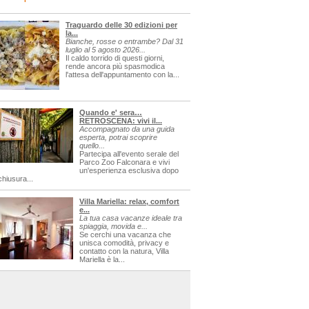
Traguardo delle 30 edizioni per
la...
Bianche, rosse o entrambe? Dal 31
luglio al 5 agosto 2026...
Il caldo torrido di questi giorni,
rende ancora più spasmodica
l'attesa dell'appuntamento con la...
Quando e' sera…
RETROSCENA: vivi il...
Accompagnato da una guida
esperta, potrai scoprire
quello...
Partecipa all'evento serale del
Parco Zoo Falconara e vivi
un'esperienza esclusiva dopo
chiusura...
Villa Mariella: relax, comfort
e...
La tua casa vacanze ideale tra
spiaggia, movida e...
Se cerchi una vacanza che
unisca comodità, privacy e
contatto con la natura, Villa
Mariella è la...