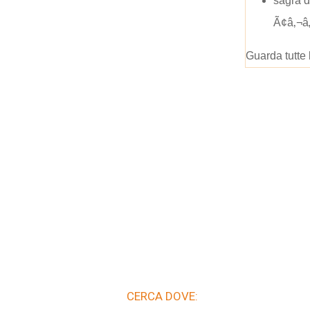
sagra 
Ã¢â‚¬â
Guarda tutte 
CERCA DOVE: