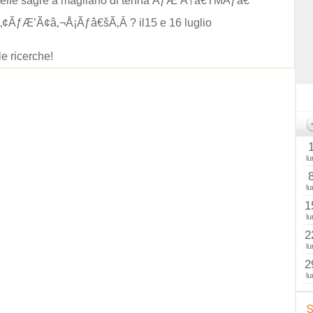
delle sagre a magliano di tenna ÃƒÆ’Ã†â€TMÃƒâ€
„¢ÃƒÆ’Ã¢â‚¬Å¡Ãƒâ€šÃ‚Â ? il15 e 16 luglio
le ricerche!
lu
lu
1
lu
2
lu
2
lu
S