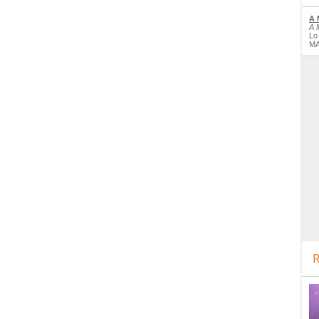
A 
A 
Lo
MA
R