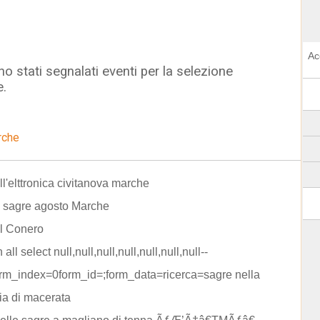
Ac
o stati segnalati eventi per la selezione
e.
rche
ell'elttronica civitanova marche
e sagre agosto Marche
el Conero
n all select null,null,null,null,null,null,null--
rm_index=0form_id=;form_data=ricerca=sagre nella
ia di macerata