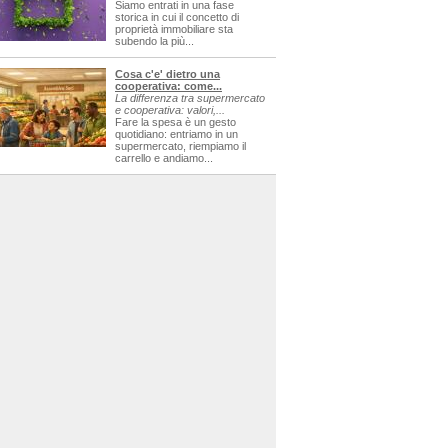
Siamo entrati in una fase
storica in cui il concetto di
proprietà immobiliare sta
subendo la più...
Cosa c'e' dietro una
cooperativa: come...
La differenza tra supermercato
e cooperativa: valori,...
Fare la spesa è un gesto
quotidiano: entriamo in un
supermercato, riempiamo il
carrello e andiamo...