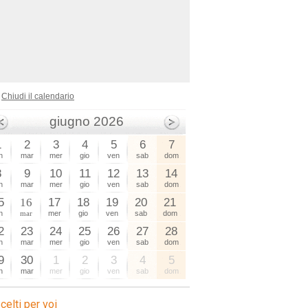
Chiudi il calendario
giugno 2026
1
2
3
4
5
6
7
n
mar
mer
gio
ven
sab
dom
8
9
10
11
12
13
14
n
mar
mer
gio
ven
sab
dom
5
16
17
18
19
20
21
n
mar
mer
gio
ven
sab
dom
2
23
24
25
26
27
28
n
mar
mer
gio
ven
sab
dom
9
30
1
2
3
4
5
n
mar
mer
gio
ven
sab
dom
celti per voi