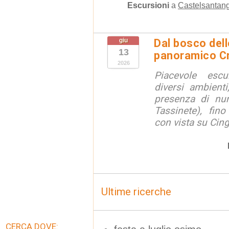
Escursioni
a
Castelsantang
giu
Dal bosco dell
13
panoramico Cr
2026
Piacevole escu
diversi ambient
presenza di num
Tassinete), fin
con vista su Cing
Ultime ricerche
CERCA DOVE: