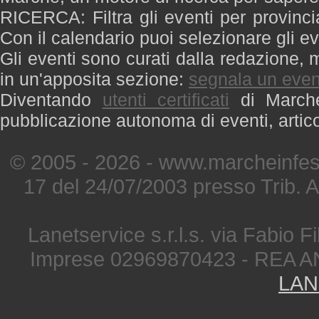
RICERCA: Filtra gli eventi per provinci
Con il calendario puoi selezionare gli ev
Gli eventi sono curati dalla redazione, m
in un'apposita sezione:
segnala un even
Diventando
utenti certificati
di Marche 
pubblicazione autonoma di eventi, artic
© 2005 - 2026 - www.marcheinfest
17 del 24/07/2003 presso Trib. 
Lanetservice s.r.l.s. via Fabio Fi
Imprese 02969870423 - REA A
LAN