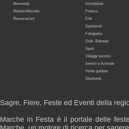
Memoriali
Immobiliari
Mostre-Mercato
Proloco
Rievocazioni
Enti
Spettacoli
Fotografia
Stab. Balneari
Sport
Villaggi turistici
Servizi e Aziende
Visite guidate
Strumenti
Sagre, Fiere, Feste ed Eventi della reg
Marche in Festa è il portale delle fest
Marche, un motore di ricerca per saper