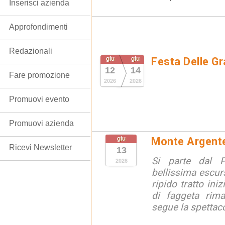
Inserisci azienda
Approfondimenti
Redazionali
giu
giu
Festa Delle Gr
12
14
Fare promozione
2026
2026
Promuovi evento
Promuovi azienda
giu
Monte Argentel
Ricevi Newsletter
13
Si parte dal 
2026
bellissima escur
ripido tratto ini
di faggeta rima
segue la spettaco