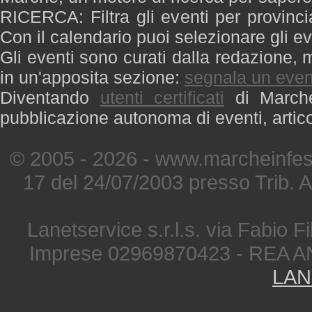
RICERCA: Filtra gli eventi per provinci
Con il calendario puoi selezionare gli ev
Gli eventi sono curati dalla redazione, m
in un'apposita sezione:
segnala un even
Diventando
utenti certificati
di Marche 
pubblicazione autonoma di eventi, artic
© 2005 - 2026 - www.marcheinfest
17 del 24/07/2003 presso Trib. 
Lanetservice s.r.l.s. via Fabio Fi
Imprese 02969870423 - REA A
LAN