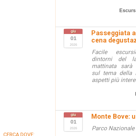
Escurs
giu
Passeggiata al
01
cena degustaz
2026
Facile escurs
dintorni del l
mattinata sarà 
sul tema della 
aspetti più inter
giu
Monte Bove: un
01
Parco Nazionale d
2026
CERCA DOVE: