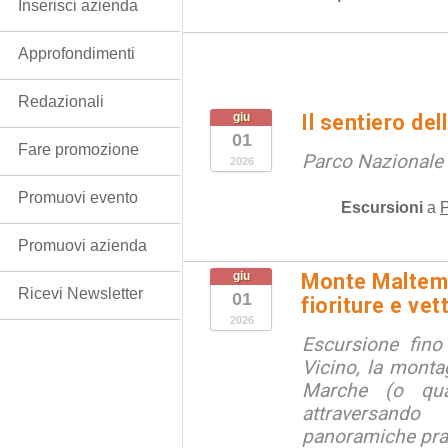
Inserisci azienda
Approfondimenti
Redazionali
giu
Il sentiero de
01
Fare promozione
Parco Nazionale d
2026
Promuovi evento
Escursioni
a
P
Promuovi azienda
giu
Monte Maltemp
Ricevi Newsletter
01
fioriture e ve
2026
Escursione fino
Vicino, la monta
Marche (o qua
attraversand
panoramiche prat