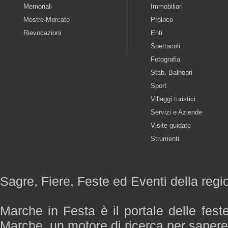
Memoriali
Immobiliari
Mostre-Mercato
Proloco
Rievocazioni
Enti
Spettacoli
Fotografia
Stab. Balneari
Sport
Villaggi turistici
Servizi e Aziende
Visite guidate
Strumenti
Sagre, Fiere, Feste ed Eventi della reg
Marche in Festa è il portale delle fest
Marche, un motore di ricerca per saper