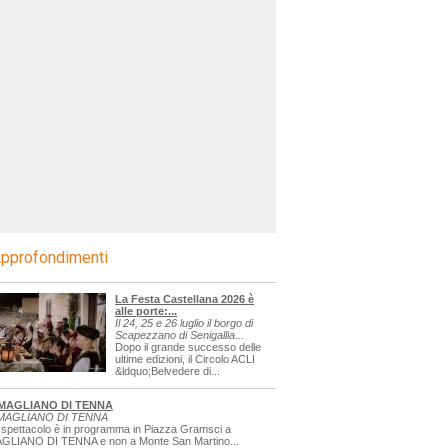
pprofondimenti
La Festa Castellana 2026 è
alle porte:...
Il 24, 25 e 26 luglio il borgo di
Scapezzano di Senigallia...
Dopo il grande successo delle
ultime edizioni, il Circolo ACLI
&ldquo;Belvedere di...
MAGLIANO DI TENNA
MAGLIANO DI TENNA
 spettacolo è in programma in Piazza Gramsci a
GLIANO DI TENNA e non a Monte San Martino...