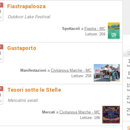
u
Fiastrapalooza
8
Outdoor Lake Festival
6
Spettacoli
a
Fiastra - MC
Letture: 269
u
Gustaporto
8
6
lu
Manifestazioni
a
Civitanova Marche - MC
Letture: 258
lu
1
o
Tesori sotto le Stelle
lu
8
2
Mercatini serali
6
lu
2
Mercati
a
Civitanova Marche - MC
lu
Letture: 186
S