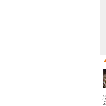
A
A 
A 
Lo
MA