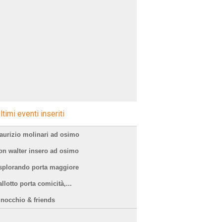
ltimi eventi inseriti
aurizio molinari ad osimo
on walter insero ad osimo
splorando porta maggiore
llotto porta comicità,...
inocchio & friends