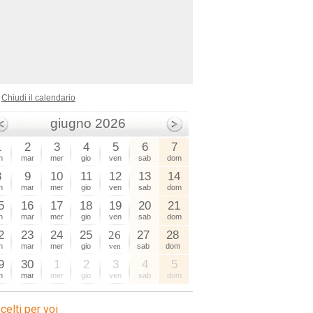
Chiudi il calendario
giugno 2026
1
2
3
4
5
6
7
n
mar
mer
gio
ven
sab
dom
8
9
10
11
12
13
14
n
mar
mer
gio
ven
sab
dom
5
16
17
18
19
20
21
n
mar
mer
gio
ven
sab
dom
2
23
24
25
26
27
28
n
mar
mer
gio
ven
sab
dom
9
30
1
2
3
4
5
n
mar
mer
gio
ven
sab
dom
celti per voi