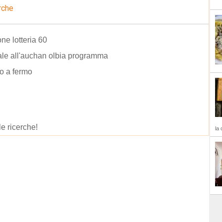
rche
one lotteria 60
le all'auchan olbia programma
o a fermo
le ricerche!
la 