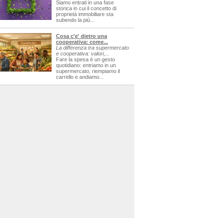
Siamo entrati in una fase
storica in cui il concetto di
proprietà immobiliare sta
subendo la più...
Cosa c'e' dietro una
cooperativa: come...
La differenza tra supermercato
e cooperativa: valori,...
Fare la spesa è un gesto
quotidiano: entriamo in un
supermercato, riempiamo il
carrello e andiamo...