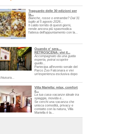
Traguardo delle 30 edizioni per
la...
Bianche, rosse o entrambe? Dal 31
luglio al 5 agosto 2026...
Il caldo torrido di questi giorni,
rende ancora più spasmodica
l'attesa dell'appuntamento con la...
Quando e' sera…
RETROSCENA: vivi il...
Accompagnato da una guida
esperta, potrai scoprire
quello...
Partecipa all'evento serale del
Parco Zoo Falconara e vivi
un'esperienza esclusiva dopo
chiusura...
Villa Mariella: relax, comfort
e...
La tua casa vacanze ideale tra
spiaggia, movida e...
Se cerchi una vacanza che
unisca comodità, privacy e
contatto con la natura, Villa
Mariella è la...