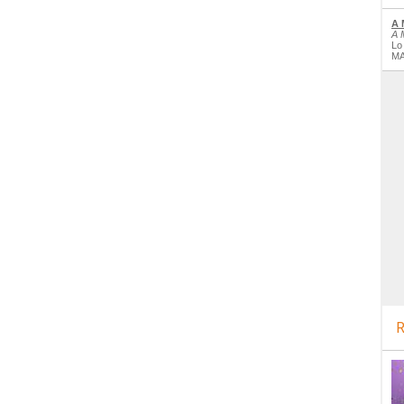
A 
A 
Lo
MA
R