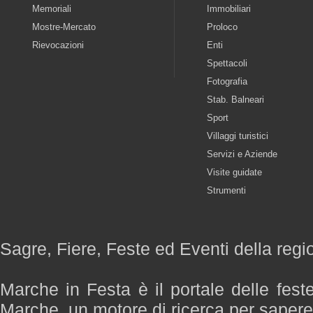
Memoriali
Immobiliari
Mostre-Mercato
Proloco
Rievocazioni
Enti
Spettacoli
Fotografia
Stab. Balneari
Sport
Villaggi turistici
Servizi e Aziende
Visite guidate
Strumenti
Sagre, Fiere, Feste ed Eventi della reg
Marche in Festa è il portale delle fest
Marche, un motore di ricerca per saper