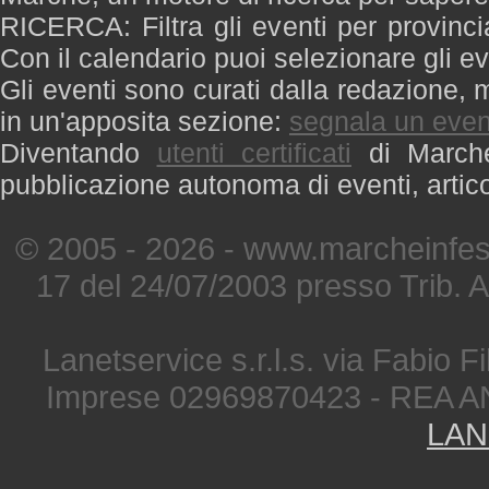
RICERCA: Filtra gli eventi per provinci
Con il calendario puoi selezionare gli ev
Gli eventi sono curati dalla redazione, m
in un'apposita sezione:
segnala un even
Diventando
utenti certificati
di Marche 
pubblicazione autonoma di eventi, artic
© 2005 - 2026 - www.marcheinfest
17 del 24/07/2003 presso Trib. 
Lanetservice s.r.l.s. via Fabio Fi
Imprese 02969870423 - REA A
LAN