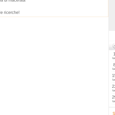
ia di macerata
le ricerche!
lu
lu
1
lu
2
lu
2
lu
S