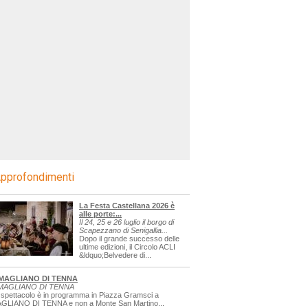
pprofondimenti
La Festa Castellana 2026 è
alle porte:...
Il 24, 25 e 26 luglio il borgo di
Scapezzano di Senigallia...
Dopo il grande successo delle
ultime edizioni, il Circolo ACLI
&ldquo;Belvedere di...
MAGLIANO DI TENNA
MAGLIANO DI TENNA
 spettacolo è in programma in Piazza Gramsci a
GLIANO DI TENNA e non a Monte San Martino...