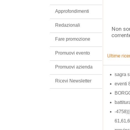
Approfondimenti
Redazionali
Non son
corrent
Fare promozione
Promuovi evento
Ultime rice
Promuovi azienda
sagra s
Ricevi Newsletter
eventi 
BORG
battitur
-4758)
61,61,