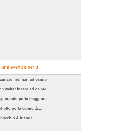
ltimi eventi inseriti
aurizio molinari ad osimo
on walter insero ad osimo
splorando porta maggiore
llotto porta comicità,...
inocchio & friends