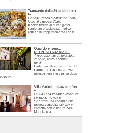
Traguardo delle 30 edizioni per
la...
Bianche, rosse o entrambe? Dal 31
luglio al 5 agosto 2026...
Il caldo torrido di questi giorni,
rende ancora più spasmodica
l'attesa dell'appuntamento con la...
Quando e' sera…
RETROSCENA: vivi il...
Accompagnato da una guida
esperta, potrai scoprire
quello...
Partecipa all'evento serale del
Parco Zoo Falconara e vivi
un'esperienza esclusiva dopo
chiusura...
Villa Mariella: relax, comfort
e...
La tua casa vacanze ideale tra
spiaggia, movida e...
Se cerchi una vacanza che
unisca comodità, privacy e
contatto con la natura, Villa
Mariella è la...