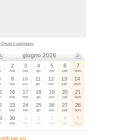
Chiudi il calendario
giugno 2026
1
2
3
4
5
6
7
n
mar
mer
gio
ven
sab
dom
8
9
10
11
12
13
14
n
mar
mer
gio
ven
sab
dom
5
16
17
18
19
20
21
n
mar
mer
gio
ven
sab
dom
2
23
24
25
26
27
28
n
mar
mer
gio
ven
sab
dom
9
30
1
2
3
4
5
n
mar
mer
gio
ven
sab
dom
celti per voi