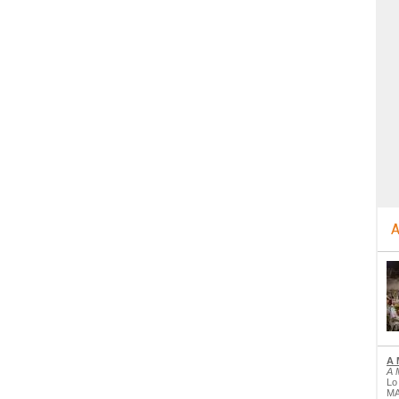
A
A 
A 
Lo
MA