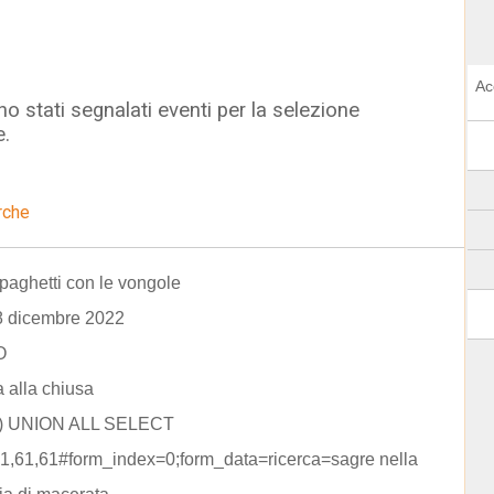
Ac
o stati segnalati eventi per la selezione
e.
rche
paghetti con le vongole
8 dicembre 2022
O
a alla chiusa
)) UNION ALL SELECT
61,61,61#form_index=0;form_data=ricerca=sagre nella