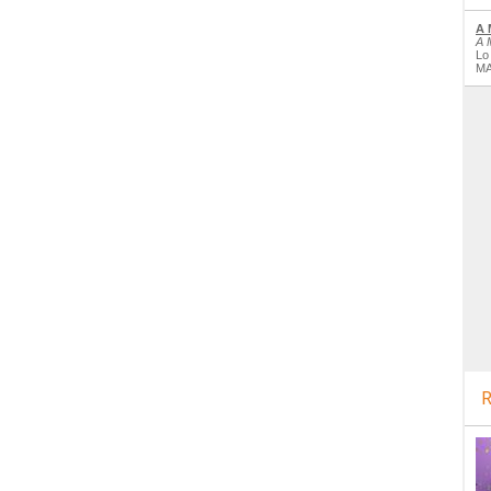
A 
A 
Lo
MA
R