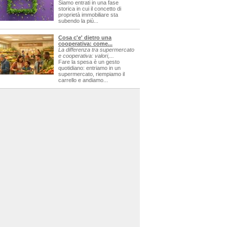
Siamo entrati in una fase
storica in cui il concetto di
proprietà immobiliare sta
subendo la più...
Cosa c'e' dietro una
cooperativa: come...
La differenza tra supermercato
e cooperativa: valori,...
Fare la spesa è un gesto
quotidiano: entriamo in un
supermercato, riempiamo il
carrello e andiamo...