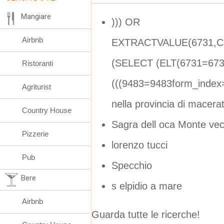
Mangiare
))) OR
Airbnb
EXTRACTVALUE(6731,CO
(SELECT (ELT(6731=673
Ristoranti
(((9483=9483form_index
Agriturist
nella provincia di macera
Country House
Sagra dell oca Monte vec
Pizzerie
lorenzo tucci
Pub
Specchio
Bere
s elpidio a mare
Airbnb
Guarda tutte le ricerche!