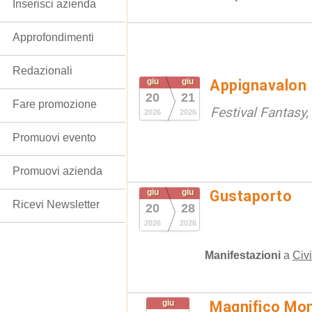
Inserisci azienda
Approfondimenti
Redazionali
giu
giu
Appignavalon
20
21
Fare promozione
Festival Fantasy,
2026
2026
Promuovi evento
Promuovi azienda
giu
giu
Gustaporto
Ricevi Newsletter
20
28
2026
2026
Manifestazioni
a
Civ
giu
Magnifico Mo