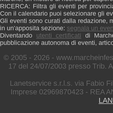
RICERCA: Filtra gli eventi per provinci
Con il calendario puoi selezionare gli ev
Gli eventi sono curati dalla redazione, m
in un'apposita sezione:
segnala un even
Diventando
utenti certificati
di Marche 
pubblicazione autonoma di eventi, artic
© 2005 - 2026 - www.marcheinfest
17 del 24/07/2003 presso Trib. 
Lanetservice s.r.l.s. via Fabio Fi
Imprese 02969870423 - REA A
LAN