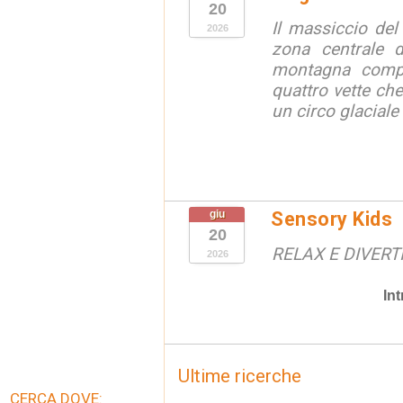
20
Il massiccio del
2026
zona centrale d
montagna compl
quattro vette che
un circo glaciale
giu
Sensory Kids
20
RELAX E DIVERT
2026
In
Ultime ricerche
CERCA DOVE: