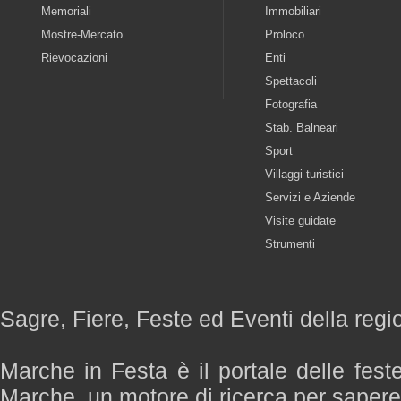
Memoriali
Immobiliari
Mostre-Mercato
Proloco
Rievocazioni
Enti
Spettacoli
Fotografia
Stab. Balneari
Sport
Villaggi turistici
Servizi e Aziende
Visite guidate
Strumenti
Sagre, Fiere, Feste ed Eventi della reg
Marche in Festa è il portale delle fest
Marche, un motore di ricerca per saper