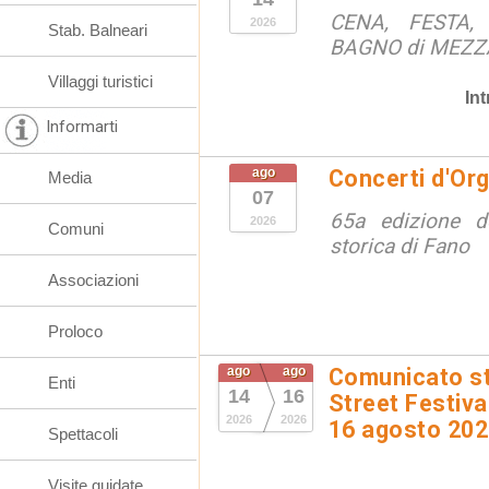
CENA, FESTA, 
2026
Stab. Balneari
BAGNO di MEZ
Villaggi turistici
In
Informarti
ago
Concerti d'Or
Media
07
65a edizione de
2026
Comuni
storica di Fano
Associazioni
Proloco
ago
ago
Comunicato st
Enti
14
16
Street Festival
2026
2026
16 agosto 20
Spettacoli
Visite guidate