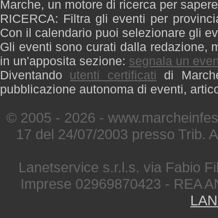
Marche, un motore di ricerca per saper
RICERCA: Filtra gli eventi per provinci
Con il calendario puoi selezionare gli ev
Gli eventi sono curati dalla redazione, m
in un'apposita sezione:
segnala un even
Diventando
utenti certificati
di Marche 
pubblicazione autonoma di eventi, artic
© 2005 - 2026 - www.marcheinfest
17 del 24/07/2003 presso Trib. 
Lanetservice s.r.l.s. via Fabio Fi
Imprese 02969870423 - REA A
LAN