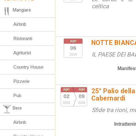
celtica
Mangiare
Airbnb
Ristoranti
ago
NOTTE BIANC
06
Agriturist
IL PAESE DEI B
2026
Country House
Manifes
Pizzerie
ago
ago
25° Palio della
Pub
02
09
Cabernardi
2026
2026
Bere
Sfide tra rioni, m
Airbnb
Intratten