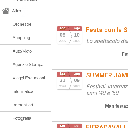
Altro
Orchestre
ago
ago
Festa con le S
08
10
Shopping
Lo spettacolo de
2026
2026
Auto/Moto
Fe
Agenzie Stampa
lug
ago
SUMMER JAM
Viaggi Escursioni
31
09
Festival interna
2026
2026
Informatica
anni '40 e '50
Immobiliari
Manifestaz
Fotografia
set
set
FIERACAVALLI