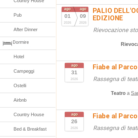
Country House
ago
ago
PALIO DELL'OC
Pub
01
09
EDIZIONE
2026
2026
Rievocazione stor
After Dinner
Dormire
Rievoc
Hotel
ago
Fiabe al Parc
Campeggi
31
Rassegna di teat
2026
Ostelli
Teatro
a
San
Airbnb
Country House
ago
Fiabe al Parc
26
Rassegna di teat
2026
Bed & Breakfast