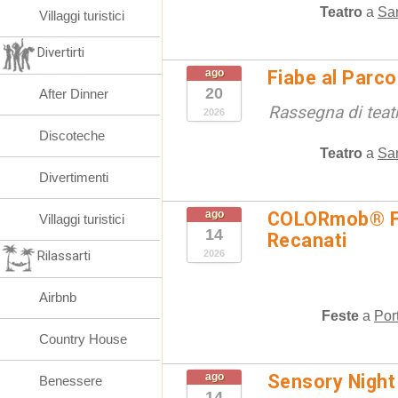
Teatro
a
San
Villaggi turistici
Divertirti
ago
Fiabe al Parc
20
After Dinner
Rassegna di teat
2026
Discoteche
Teatro
a
San
Divertimenti
ago
COLORmob® Fe
Villaggi turistici
14
Recanati
Rilassarti
2026
Airbnb
Feste
a
Por
Country House
ago
Sensory Night
Benessere
14