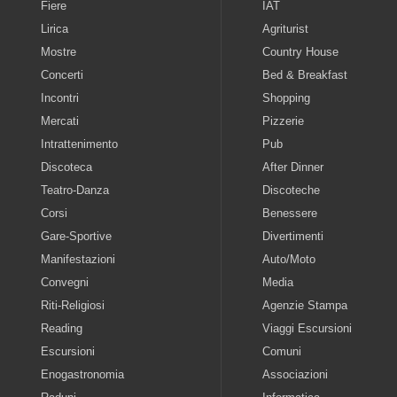
Fiere
IAT
Lirica
Agriturist
Mostre
Country House
Concerti
Bed & Breakfast
Incontri
Shopping
Mercati
Pizzerie
Intrattenimento
Pub
Discoteca
After Dinner
Teatro-Danza
Discoteche
Corsi
Benessere
Gare-Sportive
Divertimenti
Manifestazioni
Auto/Moto
Convegni
Media
Riti-Religiosi
Agenzie Stampa
Reading
Viaggi Escursioni
Escursioni
Comuni
Enogastronomia
Associazioni