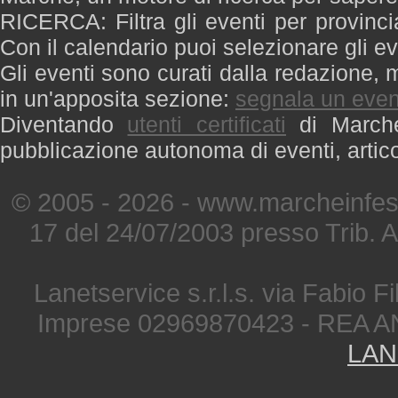
RICERCA: Filtra gli eventi per provinci
Con il calendario puoi selezionare gli ev
Gli eventi sono curati dalla redazione, m
in un'apposita sezione:
segnala un even
Diventando
utenti certificati
di Marche 
pubblicazione autonoma di eventi, artic
© 2005 - 2026 - www.marcheinfest
17 del 24/07/2003 presso Trib. 
Lanetservice s.r.l.s. via Fabio Fi
Imprese 02969870423 - REA A
LAN