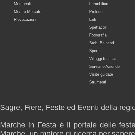
Memoriali
Immobiliari
Mostre-Mercato
Proloco
Rievocazioni
Enti
Spettacoli
Fotografia
Stab. Balneari
Sport
Villaggi turistici
Servizi e Aziende
Visite guidate
Strumenti
Sagre, Fiere, Feste ed Eventi della reg
Marche in Festa è il portale delle fest
Marche, un motore di ricerca per saper