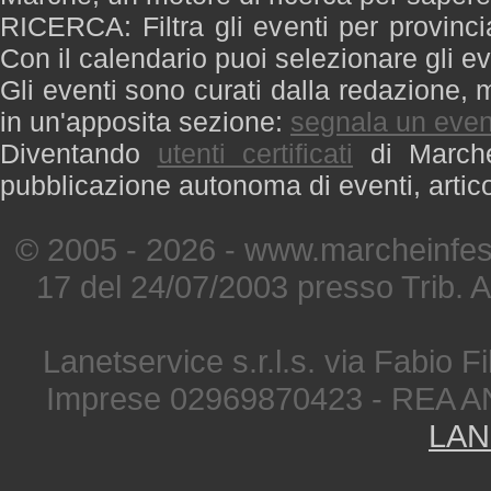
RICERCA: Filtra gli eventi per provinci
Con il calendario puoi selezionare gli ev
Gli eventi sono curati dalla redazione, m
in un'apposita sezione:
segnala un even
Diventando
utenti certificati
di Marche 
pubblicazione autonoma di eventi, artic
© 2005 - 2026 - www.marcheinfest
17 del 24/07/2003 presso Trib. 
Lanetservice s.r.l.s. via Fabio Fi
Imprese 02969870423 - REA A
LAN