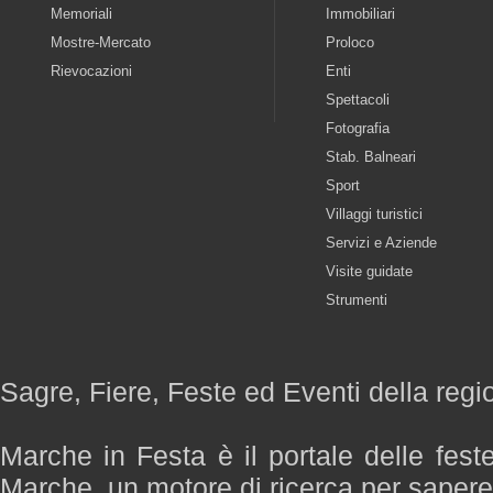
Memoriali
Immobiliari
Mostre-Mercato
Proloco
Rievocazioni
Enti
Spettacoli
Fotografia
Stab. Balneari
Sport
Villaggi turistici
Servizi e Aziende
Visite guidate
Strumenti
Sagre, Fiere, Feste ed Eventi della reg
Marche in Festa è il portale delle fest
Marche, un motore di ricerca per saper