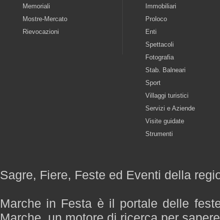
Memoriali
Immobiliari
Mostre-Mercato
Proloco
Rievocazioni
Enti
Spettacoli
Fotografia
Stab. Balneari
Sport
Villaggi turistici
Servizi e Aziende
Visite guidate
Strumenti
Sagre, Fiere, Feste ed Eventi della reg
Marche in Festa è il portale delle fest
Marche, un motore di ricerca per saper