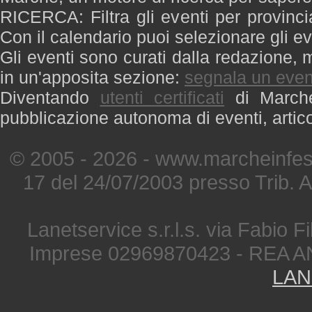
RICERCA: Filtra gli eventi per provinci
Con il calendario puoi selezionare gli ev
Gli eventi sono curati dalla redazione, m
in un'apposita sezione:
segnala un even
Diventando
utenti certificati
di Marche 
pubblicazione autonoma di eventi, artic
© 2005 - 2026 - www.marcheinfest
17 del 24/07/2003 presso Trib. 
Lanetservice s.r.l.s. via Fabio Fi
Imprese 02969870423 - REA A
LAN