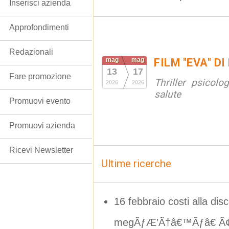
Inserisci azienda
Approfondimenti
Redazionali
mag
mag
FILM "EVA" D
13
17
Fare promozione
Thriller psicol
2026
2026
salute
Promuovi evento
Promuovi azienda
Ricevi Newsletter
Ultime ricerche
16 febbraio costi alla dis
megÃƒÆ’Ã†â€™Ãƒâ€ Ã¢