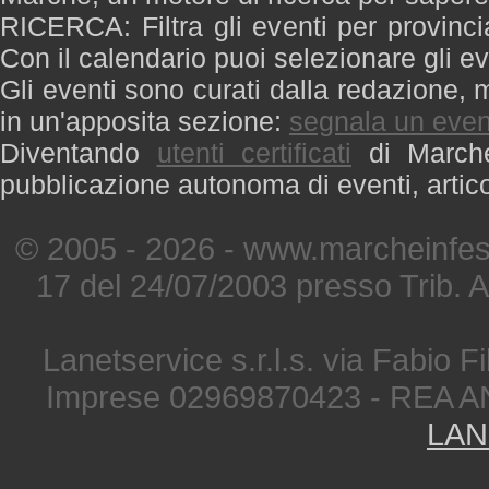
RICERCA: Filtra gli eventi per provinci
Con il calendario puoi selezionare gli ev
Gli eventi sono curati dalla redazione, m
in un'apposita sezione:
segnala un even
Diventando
utenti certificati
di Marche 
pubblicazione autonoma di eventi, artic
© 2005 - 2026 - www.marcheinfest
17 del 24/07/2003 presso Trib. 
Lanetservice s.r.l.s. via Fabio Fi
Imprese 02969870423 - REA A
LAN