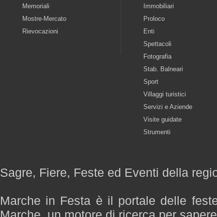
Memoriali
Immobiliari
Mostre-Mercato
Proloco
Rievocazioni
Enti
Spettacoli
Fotografia
Stab. Balneari
Sport
Villaggi turistici
Servizi e Aziende
Visite guidate
Strumenti
Sagre, Fiere, Feste ed Eventi della reg
Marche in Festa è il portale delle fest
Marche, un motore di ricerca per saper