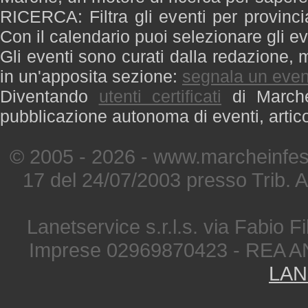
RICERCA: Filtra gli eventi per provinci
Con il calendario puoi selezionare gli ev
Gli eventi sono curati dalla redazione, m
in un'apposita sezione:
segnala un even
Diventando
utenti certificati
di Marche 
pubblicazione autonoma di eventi, artic
© 2005 - 2026 - www.marcheinfest
17 del 24/07/2003 presso Trib. 
Lanetservice s.r.l.s. via Fabio Fi
Imprese 02969870423 - REA A
LAN