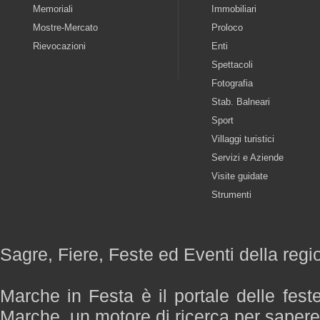
Memoriali
Immobiliari
Mostre-Mercato
Proloco
Rievocazioni
Enti
Spettacoli
Fotografia
Stab. Balneari
Sport
Villaggi turistici
Servizi e Aziende
Visite guidate
Strumenti
Sagre, Fiere, Feste ed Eventi della reg
Marche in Festa è il portale delle fest
Marche, un motore di ricerca per saper