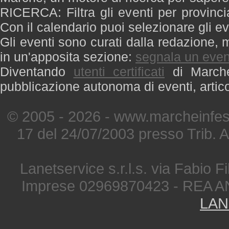
RICERCA: Filtra gli eventi per provinci
Con il calendario puoi selezionare gli ev
Gli eventi sono curati dalla redazione, m
in un'apposita sezione:
segnala un even
Diventando
utenti certificati
di Marche 
pubblicazione autonoma di eventi, artic
© 2005 - 2026 - www.marcheinfest
17 del 24/07/2003 presso Trib. 
Lanetservice s.r.l.s. via Fabio Fi
Imprese 02969870423 - REA A
LAN