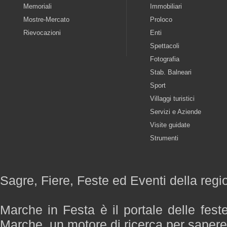
Memoriali
Immobiliari
Mostre-Mercato
Proloco
Rievocazioni
Enti
Spettacoli
Fotografia
Stab. Balneari
Sport
Villaggi turistici
Servizi e Aziende
Visite guidate
Strumenti
Sagre, Fiere, Feste ed Eventi della reg
Marche in Festa è il portale delle fest
Marche, un motore di ricerca per saper