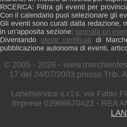
RICERCA: Filtra gli eventi per provinci
Con il calendario puoi selezionare gli ev
Gli eventi sono curati dalla redazione, m
in un'apposita sezione:
segnala un even
Diventando
utenti certificati
di Marche 
pubblicazione autonoma di eventi, artic
© 2005 - 2026 - www.marcheinfest
17 del 24/07/2003 presso Trib. 
Lanetservice s.r.l.s. via Fabio Fi
Imprese 02969870423 - REA A
LAN