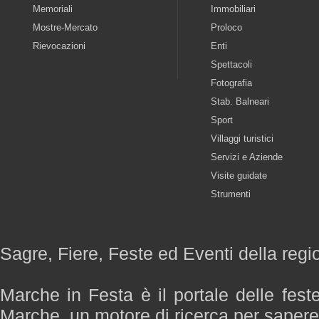
Memoriali
Immobiliari
Mostre-Mercato
Proloco
Rievocazioni
Enti
Spettacoli
Fotografia
Stab. Balneari
Sport
Villaggi turistici
Servizi e Aziende
Visite guidate
Strumenti
Sagre, Fiere, Feste ed Eventi della reg
Marche in Festa è il portale delle fest
Marche, un motore di ricerca per saper