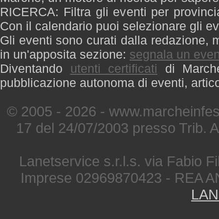
RICERCA: Filtra gli eventi per provinci
Con il calendario puoi selezionare gli ev
Gli eventi sono curati dalla redazione, m
in un'apposita sezione:
segnala un even
Diventando
utenti certificati
di Marche 
pubblicazione autonoma di eventi, artic
© 2005 - 2026 - www.marcheinfest
17 del 24/07/2003 presso Trib. 
Lanetservice s.r.l.s. via Fabio Fi
Imprese 02969870423 - REA A
LAN