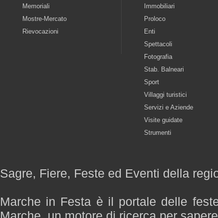
Memoriali
Immobiliari
Mostre-Mercato
Proloco
Rievocazioni
Enti
Spettacoli
Fotografia
Stab. Balneari
Sport
Villaggi turistici
Servizi e Aziende
Visite guidate
Strumenti
Sagre, Fiere, Feste ed Eventi della reg
Marche in Festa è il portale delle fest
Marche, un motore di ricerca per saper