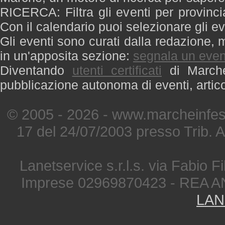
RICERCA: Filtra gli eventi per provinci
Con il calendario puoi selezionare gli ev
Gli eventi sono curati dalla redazione, m
in un'apposita sezione:
segnala un even
Diventando
utenti certificati
di Marche 
pubblicazione autonoma di eventi, artic
© 2005 - 2026 - www.marcheinfest
17 del 24/07/2003 presso Trib. 
Lanetservice s.r.l.s. via Fabio Fi
Imprese 02969870423 - REA A
LAN