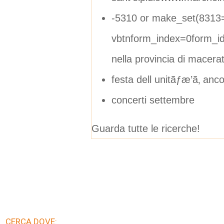
-5310 or make_set(8313
vbtnform_index=0form_i
nella provincia di macera
festa dell unitãƒæ’ã‚ anc
concerti settembre
Guarda tutte le ricerche!
CERCA DOVE: