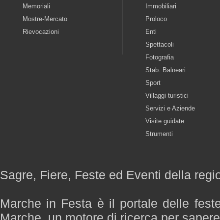
Memoriali
Immobiliari
Mostre-Mercato
Proloco
Rievocazioni
Enti
Spettacoli
Fotografia
Stab. Balneari
Sport
Villaggi turistici
Servizi e Aziende
Visite guidate
Strumenti
Sagre, Fiere, Feste ed Eventi della reg
Marche in Festa è il portale delle fest
Marche, un motore di ricerca per saper