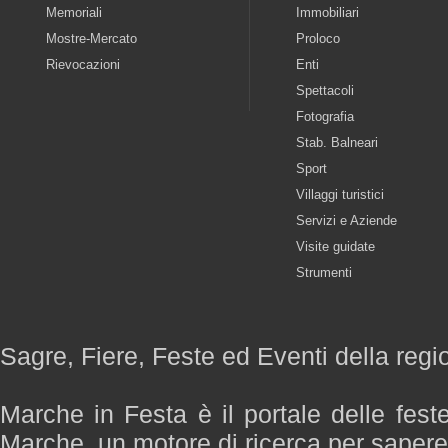
Memoriali
Immobiliari
Mostre-Mercato
Proloco
Rievocazioni
Enti
Spettacoli
Fotografia
Stab. Balneari
Sport
Villaggi turistici
Servizi e Aziende
Visite guidate
Strumenti
Sagre, Fiere, Feste ed Eventi della reg
Marche in Festa è il portale delle fest
Marche, un motore di ricerca per saper