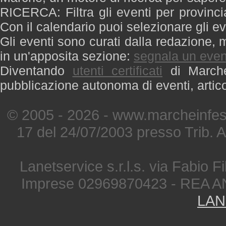
RICERCA: Filtra gli eventi per provinci
Con il calendario puoi selezionare gli ev
Gli eventi sono curati dalla redazione, m
in un'apposita sezione:
segnala un even
Diventando
utenti certificati
di Marche 
pubblicazione autonoma di eventi, artic
© 2005 - 2026 - www.marcheinfest
17 del 24/07/2003 presso Trib. 
Lanetservice s.r.l.s. via Fabio Fi
Imprese 02969870423 - REA A
LAN