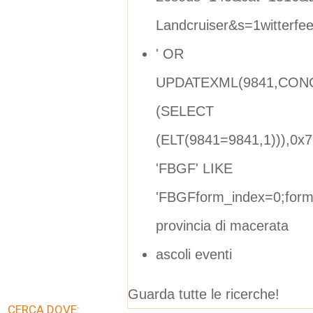
Landcruiser&s=1witterf
' OR
UPDATEXML(9841,CONCA
(SELECT
(ELT(9841=9841,1))),0x
'FBGF' LIKE
'FBGFform_index=0;form_
provincia di macerata
ascoli eventi
Guarda tutte le ricerche!
CERCA DOVE: